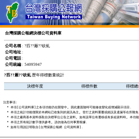
台灣採購公報網決標公司資料庫
公司名稱
:
?舀??厰??砍虬
公司地址
:
公司電話
:
公司統編
:
54095947
?舀??厰??砍虬
歷年得標數量統計
決標年度
得標件數
得標總
注意事項:

  * 本項[公司資料庫]之各項功能仍在開發中, 因此畫面隨時可能修改變化或增減顯示項目.

  * 本項之統計功能僅限於本網站已收集到的資訊為主, 登打之資料重覆或錯誤及遺漏等在所難免,
  * 本項之廠商基本資料係取自決標單位公告之資料, 如有該單位有遷移或有多組資料時, 本功能
  * 本項之所有統計數字僅供參考, 請勿做為任何事實根據.
