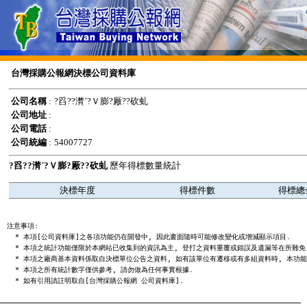
台灣採購公報網決標公司資料庫
公司名稱
:
?舀??潸ˊ?Ｖ膨?厰??砍虬
公司地址
:
公司電話
:
公司統編
:
54007727
?舀??潸ˊ?Ｖ膨?厰??砍虬
歷年得標數量統計
決標年度
得標件數
得標總
注意事項:

  * 本項[公司資料庫]之各項功能仍在開發中, 因此畫面隨時可能修改變化或增減顯示項目.

  * 本項之統計功能僅限於本網站已收集到的資訊為主, 登打之資料重覆或錯誤及遺漏等在所難免,
  * 本項之廠商基本資料係取自決標單位公告之資料, 如有該單位有遷移或有多組資料時, 本功能
  * 本項之所有統計數字僅供參考, 請勿做為任何事實根據.
