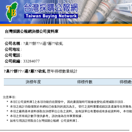
台灣採購公報網決標公司資料庫
公司名稱
:
?臬??餅??∩遢?厰??砍虬
公司地址
:
公司電話
:
公司統編
:
33284077
?臬??餅??∩遢?厰??砍虬
歷年得標數量統計
決標年度
得標件數
得標總
注意事項:

  * 本項[公司資料庫]之各項功能仍在開發中, 因此畫面隨時可能修改變化或增減顯示項目.

  * 本項之統計功能僅限於本網站已收集到的資訊為主, 登打之資料重覆或錯誤及遺漏等在所難免,
  * 本項之廠商基本資料係取自決標單位公告之資料, 如有該單位有遷移或有多組資料時, 本功能
  * 本項之所有統計數字僅供參考, 請勿做為任何事實根據.
