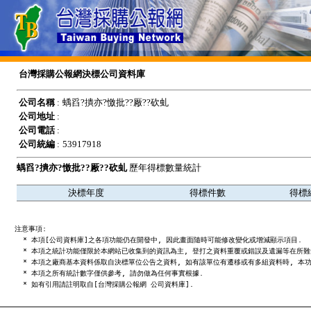
台灣採購公報網決標公司資料庫
公司名稱
:
蝺舀?撌亦?憿批??厰??砍虬
公司地址
:
公司電話
:
公司統編
:
53917918
蝺舀?撌亦?憿批??厰??砍虬
歷年得標數量統計
決標年度
得標件數
得標
注意事項:

  * 本項[公司資料庫]之各項功能仍在開發中, 因此畫面隨時可能修改變化或增減顯示項目.

  * 本項之統計功能僅限於本網站已收集到的資訊為主, 登打之資料重覆或錯誤及遺漏等在所難免
  * 本項之廠商基本資料係取自決標單位公告之資料, 如有該單位有遷移或有多組資料時, 本功
  * 本項之所有統計數字僅供參考, 請勿做為任何事實根據.
