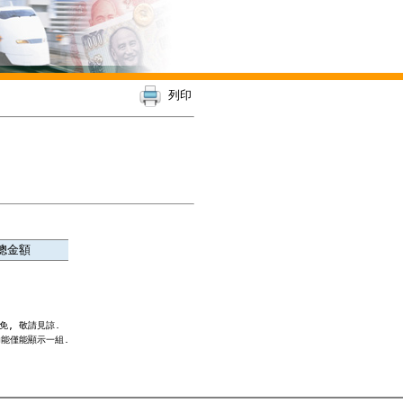
列印
總金額
, 敬請見諒.

能僅能顯示一組.
