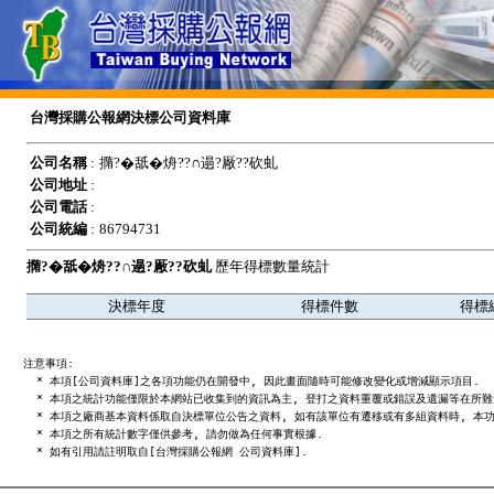
台灣採購公報網決標公司資料庫
公司名稱
:
撱?�舐�烐??∩遢?厰??砍虬
公司地址
:
公司電話
:
公司統編
:
86794731
撱?�舐�烐??∩遢?厰??砍虬
歷年得標數量統計
決標年度
得標件數
得標
注意事項:

  * 本項[公司資料庫]之各項功能仍在開發中, 因此畫面隨時可能修改變化或增減顯示項目.

  * 本項之統計功能僅限於本網站已收集到的資訊為主, 登打之資料重覆或錯誤及遺漏等在所難免
  * 本項之廠商基本資料係取自決標單位公告之資料, 如有該單位有遷移或有多組資料時, 本功
  * 本項之所有統計數字僅供參考, 請勿做為任何事實根據.
