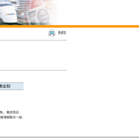
列印
總金額
, 敬請見諒.

能僅能顯示一組.
