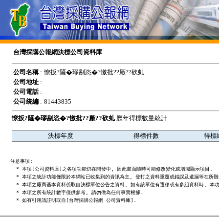
台灣採購公報網決標公司資料庫
公司名稱
:
憭扳?隡�璆剔恣�?憿批??厰??砍虬
公司地址
:
公司電話
:
公司統編
:
81443835
憭扳?隡�璆剔恣�?憿批??厰??砍虬
歷年得標數量統計
決標年度
得標件數
得標
注意事項:

  * 本項[公司資料庫]之各項功能仍在開發中, 因此畫面隨時可能修改變化或增減顯示項目.

  * 本項之統計功能僅限於本網站已收集到的資訊為主, 登打之資料重覆或錯誤及遺漏等在所難免
  * 本項之廠商基本資料係取自決標單位公告之資料, 如有該單位有遷移或有多組資料時, 本功
  * 本項之所有統計數字僅供參考, 請勿做為任何事實根據.
