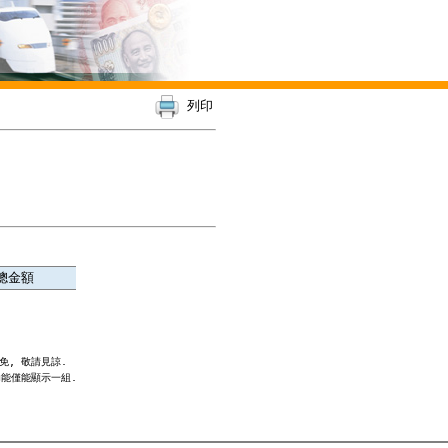
列印
總金額
, 敬請見諒.

能僅能顯示一組.
