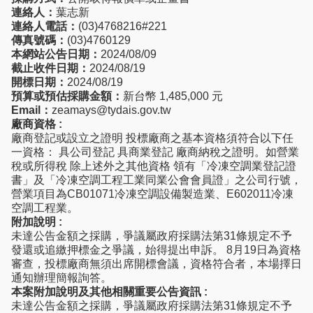
連絡人：
葉志新
連絡人電話：
(03)4768216#221
傳真號碼：
(03)4760129
本網站公告日期：
2024/08/09
截止收件日期：
2024/08/19
開標日期：
2024/08/19
預算或預估採購金額：
新台幣 1,485,000 元
Email：
zeamays@tydais.gov.tw
廠商資格 :
廠商登記或設立之證明 投標廠商之基本資格須符合以下任
一資格： 具公司登記 具商業登記 廠商納稅之證明。如營業
稅或所得稅 除上述外之其他資格 領有「冷凍空調業登記證
書」及「冷凍空調工程工業同業公會會員證」之公司行號，
營業項目為CB01071冷凍空調設備製造業、E602011冷凍
空調工程業。
附加說明 :
未達公告金額之採購，爭議屬政府採購法第31條規定不予
發還或追繳押標金之爭議，始得提出申訴。 8月19日為資格
審查，投標廠商無須出席開標會議，資格符合者，本場擇日
通知辦理簡報詢答。
本案附加說明及其他相關重要公告資訊 :
未達公告金額之採購，爭議屬政府採購法第31條規定不予