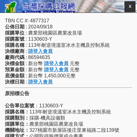
X
TBN CC #: 4877317
公佈日期
: 2024/09/18
採購單位
: 農業部桃園區農業改良場
採購案號
: 1130603-Y
採購名稱
: 113年耐逆境溫室冰水主機及控制系統
決標廠商
:
請登入會員
廠商代碼
: 86594635
決標金額
: 新台幣
請登入會員
元整
預算金額
: 新台幣
請登入會員
元整
底價金額
: 新台幣 1,450,000元整
決標日期
:
請登入會員
原招標公告
公告單位案號
：1130603-Y
採購名稱：
113年耐逆境溫室冰水主機及控制系統
採購類別：
採購-機具設備類
採購單位：
農業部桃園區農業改良場
機關地址：
327桃園市新屋區後庄里東福路二段139號
採購方式：
公開取得報價單或企畫書