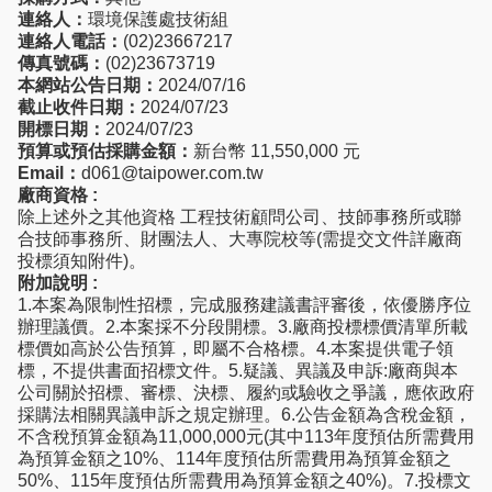
連絡人：
環境保護處技術組
連絡人電話：
(02)23667217
傳真號碼：
(02)23673719
本網站公告日期：
2024/07/16
截止收件日期：
2024/07/23
開標日期：
2024/07/23
預算或預估採購金額：
新台幣 11,550,000 元
Email：
d061@taipower.com.tw
廠商資格 :
除上述外之其他資格 工程技術顧問公司、技師事務所或聯
合技師事務所、財團法人、大專院校等(需提交文件詳廠商
投標須知附件)。
附加說明 :
1.本案為限制性招標，完成服務建議書評審後，依優勝序位
辦理議價。2.本案採不分段開標。3.廠商投標標價清單所載
標價如高於公告預算，即屬不合格標。4.本案提供電子領
標，不提供書面招標文件。5.疑議、異議及申訴:廠商與本
公司關於招標、審標、決標、履約或驗收之爭議，應依政府
採購法相關異議申訴之規定辦理。6.公告金額為含稅金額，
不含稅預算金額為11,000,000元(其中113年度預估所需費用
為預算金額之10%、114年度預估所需費用為預算金額之
50%、115年度預估所需費用為預算金額之40%)。7.投標文