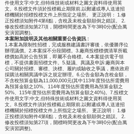
件使用文字:中文,但特殊技術或材料之圖文資料得使用英
文。8.投標文件須於投標截止期限前,以郵遞或專人送達招
標機關於招標投標文件上所指定之場所。 更正說明： 1.修
正投標須知附件4第6點，含稅及未稅金額顛倒之錯誤。 2.
修改投標須知第27項，開標時間更改為下午3時0分(配合萬
安演習調整)。
本案附加說明及其他相關重要公告資訊 :
1.本案為限制性招標，完成服務建議書評審後，依優勝序位
辦理議價。2.本案採不分段開標。3.廠商投標標價清單所載
標價如高於公告預算，即屬不合格標。4.本案提供電子領
標，不提供書面招標文件。5.疑議、異議及申訴:廠商與本
公司關於招標、審標、決標、履約或驗收之爭議，應依政府
採購法相關異議申訴之規定辦理。6.公告金額為含稅金額，
不含稅預算金額為11,000,000元(其中113年度預估所需費用
為預算金額之10%、114年度預估所需費用為預算金額之
50%、115年度預估所需費用為預算金額之40%)。7.投標文
件使用文字:中文,但特殊技術或材料之圖文資料得使用英
文。8.投標文件須於投標截止期限前,以郵遞或專人送達招
標機關於招標投標文件上所指定之場所。 更正說明： 1.修
正投標須知附件4第6點，含稅及未稅金額顛倒之錯誤。 2.
修改投標須知第27項，開標時間更改為下午3時0分(配合萬
安演習調整)。