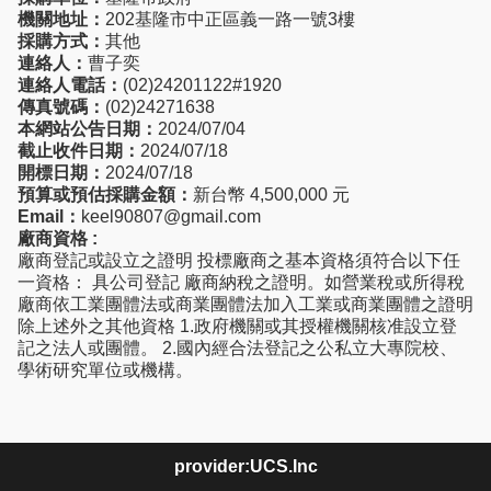
機關地址：
202基隆市中正區義一路一號3樓
採購方式：
其他
連絡人：
曹子奕
連絡人電話：
(02)24201122#1920
傳真號碼：
(02)24271638
本網站公告日期：
2024/07/04
截止收件日期：
2024/07/18
開標日期：
2024/07/18
預算或預估採購金額：
新台幣 4,500,000 元
Email：
keel90807@gmail.com
廠商資格 :
廠商登記或設立之證明 投標廠商之基本資格須符合以下任
一資格： 具公司登記 廠商納稅之證明。如營業稅或所得稅
廠商依工業團體法或商業團體法加入工業或商業團體之證明
除上述外之其他資格 1.政府機關或其授權機關核准設立登
記之法人或團體。 2.國內經合法登記之公私立大專院校、
學術研究單位或機構。
provider:UCS.Inc