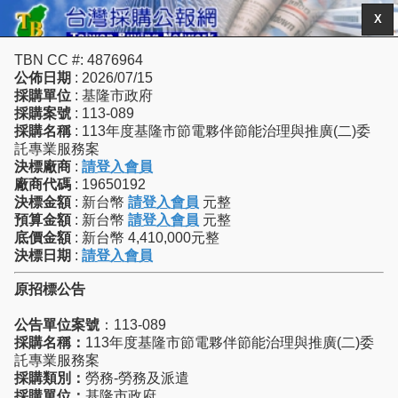
X
TBN CC #: 4876964
公佈日期
: 2026/07/15
採購單位
: 基隆市政府
採購案號
: 113-089
採購名稱
: 113年度基隆市節電夥伴節能治理與推廣(二)委
託專業服務案
決標廠商
:
請登入會員
廠商代碼
: 19650192
決標金額
: 新台幣
請登入會員
元整
預算金額
: 新台幣
請登入會員
元整
底價金額
: 新台幣 4,410,000元整
決標日期
:
請登入會員
原招標公告
公告單位案號
：113-089
採購名稱：
113年度基隆市節電夥伴節能治理與推廣(二)委
託專業服務案
採購類別：
勞務-勞務及派遣
採購單位：
基隆市政府