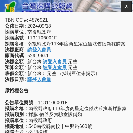
X
TBN CC #: 4876921
公佈日期
: 2024/09/18
採購單位
: 南投縣政府
採購案號
: 1131106001F
採購名稱
: 南投縣政府113年度衛星定位儀汰舊換新採購案
決標廠商
:
請登入會員
廠商代碼
: 52919641
決標金額
: 新台幣
請登入會員
元整
預算金額
: 新台幣
請登入會員
元整
底價金額
: 新台幣 0 元整 （採購單位未揭示）
決標日期
:
請登入會員
原招標公告
公告單位案號
：1131106001F
採購名稱：
南投縣政府113年度衛星定位儀汰舊換新採購案
採購類別：
採購-儀器及實驗室設備類
採購單位：
南投縣政府
機關地址：
540南投縣南投市中興路660號
採購方式：
公開招標