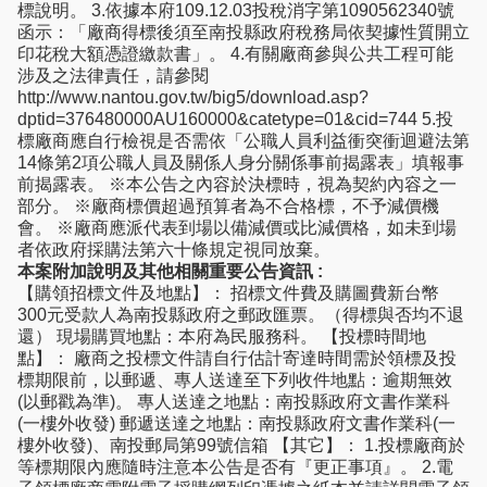
標說明。 3.依據本府109.12.03投稅消字第1090562340號
函示：「廠商得標後須至南投縣政府稅務局依契據性質開立
印花稅大額憑證繳款書」。 4.有關廠商參與公共工程可能
涉及之法律責任，請參閱
http://www.nantou.gov.tw/big5/download.asp?
dptid=376480000AU160000&catetype=01&cid=744 5.投
標廠商應自行檢視是否需依「公職人員利益衝突衝迴避法第
14條第2項公職人員及關係人身分關係事前揭露表」填報事
前揭露表。 ※本公告之內容於決標時，視為契約內容之一
部分。 ※廠商標價超過預算者為不合格標，不予減價機
會。 ※廠商應派代表到場以備減價或比減價格，如未到場
者依政府採購法第六十條規定視同放棄。
本案附加說明及其他相關重要公告資訊 :
【購領招標文件及地點】： 招標文件費及購圖費新台幣
300元受款人為南投縣政府之郵政匯票。（得標與否均不退
還） 現場購買地點：本府為民服務科。 【投標時間地
點】： 廠商之投標文件請自行估計寄達時間需於領標及投
標期限前，以郵遞、專人送達至下列收件地點：逾期無效
(以郵戳為準)。 專人送達之地點：南投縣政府文書作業科
(一樓外收發) 郵遞送達之地點：南投縣政府文書作業科(一
樓外收發)、南投郵局第99號信箱 【其它】： 1.投標廠商於
等標期限內應隨時注意本公告是否有『更正事項』。 2.電