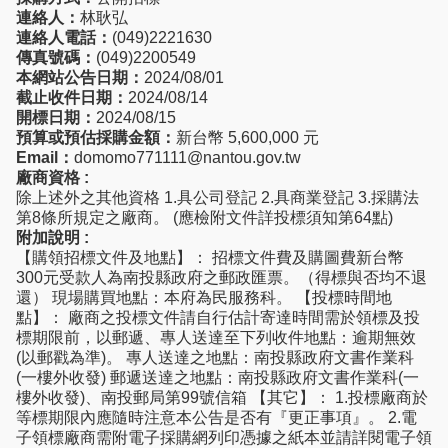
連絡人：
林耿弘
連絡人電話：
(049)2221630
傳真號碼：
(049)2200549
本網站公告日期：
2024/08/01
截止收件日期：
2024/08/14
開標日期：
2024/08/15
預算或預估採購金額：
新台幣 5,600,000 元
Email：
domomo771111@nantou.gov.tw
廠商資格 :
除上述外之其他資格 1.具公司登記 2.具商業登記 3.採購法
第8條所規定之廠商。 (應檢附文件詳投標須知第64點)
附加說明 :
【購領招標文件及地點】： 招標文件費及購圖費新台幣
300元受款人為南投縣政府之郵政匯票。（得標與否均不退
還） 現場購買地點：本府為民服務科。 【投標時間地
點】： 廠商之投標文件請自行估計寄達時間需於領標及投
標期限前，以郵遞、專人送達至下列收件地點：逾期無效
(以郵戳為準)。 專人送達之地點：南投縣政府文書作業科
(一樓外收發) 郵遞送達之地點：南投縣政府文書作業科(一
樓外收發)、南投郵局第99號信箱 【其它】： 1.投標廠商於
等標期限內應隨時注意本公告是否有『更正事項』。 2.電
子領標廠商需附電子採購網列印憑據之紙本並請詳閱電子領