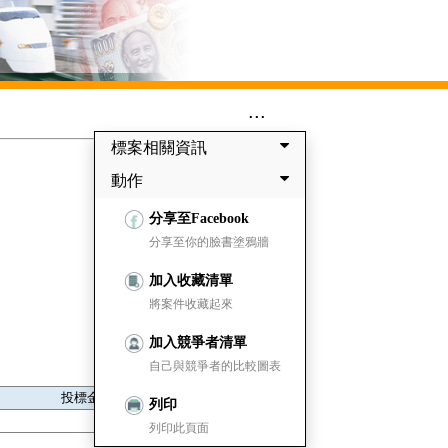
...
標案相關資訊
動作
分享至Facebook
分享至你的臉書塗鴉牆
加入收藏清單
將案件收藏起來
加入競爭者清單
自己與競爭者的比較圖表
投標金額
列印
1,977,300
列印此頁面