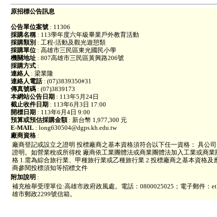
原招標公告訊息
公告單位案號
: 11306
採購名稱
: 113學年度六年級畢業戶外教育活動
採購類別
: 工程-活動及觀光遊憩類
採購單位
: 高雄市三民區東光國民小學
機關地址
: 807高雄市三民區黃興路206號
採購方式
:
連絡人
: 梁業隆
連絡人電話
: (07)3839350#31
傳真號碼
: (07)3839173
本網站公告日期
: 113年5月24日
截止收件日期
: 113年6月3日 17:00
開標日期
: 113年6月4日 9:00
預算或預估採購金額
: 新台幣 1,977,300 元
E-MAIL
: long630504@dgps.kh.edu.tw
廠商資格
:
廠商登記或設立之證明 投標廠商之基本資格須符合以下任一資格： 具公司
證明。如營業稅或所得稅 廠商依工業團體法或商業團體法加入工業或商業
格 1.需為綜合旅行業、甲種旅行業或乙種旅行業 2.投標廠商之基本資格
商參閱投標須知等招標文件
附加說明
:
補充檢舉受理單位:高雄市政府政風處。電話：0800025025；電子郵件：eth@
雄市郵政2299號信箱。