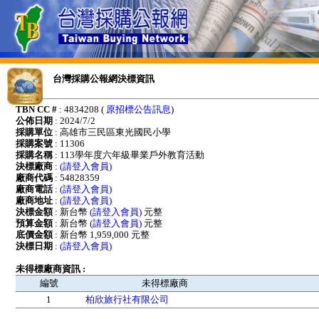
台灣採購公報網決標資訊
TBN CC #
: 4834208 (
原招標公告訊息
)
公佈日期
: 2024/7/2
採購單位
: 高雄市三民區東光國民小學
採購案號
: 11306
採購名稱
: 113學年度六年級畢業戶外教育活動
決標廠商
:
(請登入會員)
廠商代碼
: 54828359
廠商電話
:
(請登入會員)
廠商地址
:
(請登入會員)
決標金額
: 新台幣
(請登入會員)
元整
預算金額
: 新台幣
(請登入會員)
元整
底價金額
: 新台幣 1,959,000 元整
決標日期
:
(請登入會員)
未得標廠商資訊 :
編號
未得標廠商
1
柏欣旅行社有限公司