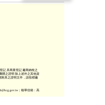
登記 具商業登記 廠商納稅之
團體之證明 除上述外之其他資
及應附具之證明文件，請投標廠
kcg.gov.tw；檢舉信箱：高