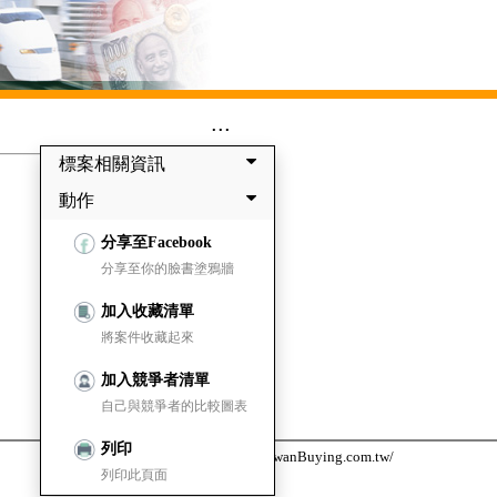
...
標案相關資訊
動作
分享至Facebook
分享至你的臉書塗鴉牆
加入收藏清單
將案件收藏起來
加入競爭者清單
自己與競爭者的比較圖表
列印
台灣採購公報網 https://www.TaiwanBuying.com.tw/
列印此頁面