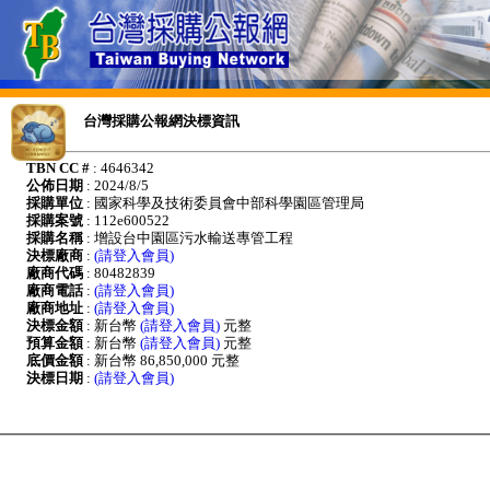
台灣採購公報網決標資訊
TBN CC #
: 4646342
公佈日期
: 2024/8/5
採購單位
: 國家科學及技術委員會中部科學園區管理局
採購案號
: 112e600522
採購名稱
: 增設台中園區污水輸送專管工程
決標廠商
:
(請登入會員)
廠商代碼
: 80482839
廠商電話
:
(請登入會員)
廠商地址
:
(請登入會員)
決標金額
: 新台幣
(請登入會員)
元整
預算金額
: 新台幣
(請登入會員)
元整
底價金額
: 新台幣 86,850,000 元整
決標日期
:
(請登入會員)