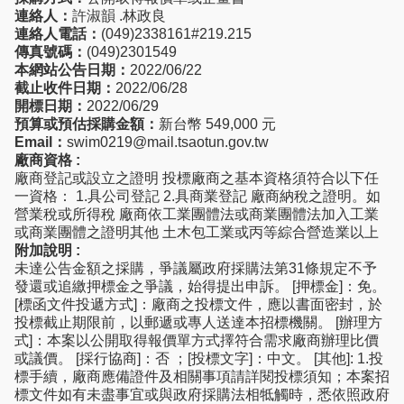
連絡人：
許淑韻 .林政良
連絡人電話：
(049)2338161#219.215
傳真號碼：
(049)2301549
本網站公告日期：
2022/06/22
截止收件日期：
2022/06/28
開標日期：
2022/06/29
預算或預估採購金額：
新台幣 549,000 元
Email：
swim0219@mail.tsaotun.gov.tw
廠商資格 :
廠商登記或設立之證明 投標廠商之基本資格須符合以下任
一資格： 1.具公司登記 2.具商業登記 廠商納稅之證明。如
營業稅或所得稅 廠商依工業團體法或商業團體法加入工業
或商業團體之證明其他 土木包工業或丙等綜合營造業以上
附加說明 :
未達公告金額之採購，爭議屬政府採購法第31條規定不予
發還或追繳押標金之爭議，始得提出申訴。 [押標金]：免。
[標函文件投遞方式]：廠商之投標文件，應以書面密封，於
投標截止期限前，以郵遞或專人送達本招標機關。 [辦理方
式]：本案以公開取得報價單方式擇符合需求廠商辦理比價
或議價。 [採行協商]：否 ；[投標文字]：中文。 [其他]: 1.投
標手續，廠商應備證件及相關事項請詳閱投標須知；本案招
標文件如有未盡事宜或與政府採購法相牴觸時，悉依照政府