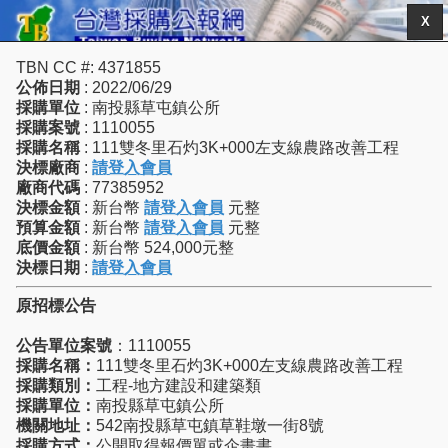
X
TBN CC #: 4371855
公佈日期
: 2022/06/29
採購單位
: 南投縣草屯鎮公所
採購案號
: 1110055
採購名稱
: 111雙冬里石灼3K+000左支線農路改善工程
決標廠商
:
請登入會員
廠商代碼
: 77385952
決標金額
: 新台幣
請登入會員
元整
預算金額
: 新台幣
請登入會員
元整
底價金額
: 新台幣 524,000元整
決標日期
:
請登入會員
原招標公告
公告單位案號
：1110055
採購名稱：
111雙冬里石灼3K+000左支線農路改善工程
採購類別：
工程-地方建設和建築類
採購單位：
南投縣草屯鎮公所
機關地址：
542南投縣草屯鎮草鞋墩一街8號
採購方式：
公開取得報價單或企畫書