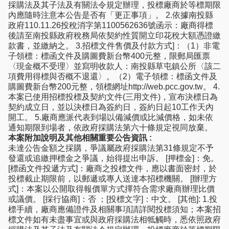
採購法及其子法及有關法令規定辦理，投標廠商於等標期限
內應隨時注意本公告是否有「更正事項」。 2.依據南投縣
政府110.11.26投稅消字第1100562636號函示：廠商得標
後請至南投縣政府稅務局依契約性質開立印花稅大額憑證繳
款書，並繳納之。 3.招標文件售價及付款方式]：（1）非電
子領標：標函文件及購圖費新台幣400元整，限郵局匯票
〈現金概不受理〉並寫明收款人：南投縣草屯鎮公所〈該二
項費用得標與否概不退還〉。（2）電子領標：標函文件及
購圖費新台幣200元整，領標網址http://web.pcc.gov.tw。 4.
本案已使用招標投標及契約文件(三用文件)，宣布決標日為
契約成立日，並以決標日為簽約日，簽約日起10工作天內
開工。 5.廠商應派代表到場以備減價或比減價格，如未依
通知期限到場者，依政府採購法第六十條規定視同放棄。
本案附加說明及其他相關重要公告資訊 :
未達公告金額之採購，爭議屬政府採購法第31條規定不予
發還或追繳押標金之爭議，始得提出申訴。 [押標金]：免。
[標函文件投遞方式]：廠商之投標文件，應以書面密封，於
投標截止期限前，以郵遞或專人送達本招標機關。 [辦理方
式]：本案以公開取得報價單方式擇符合需求廠商辦理比價
或議價。 [採行協商]：否 ；[投標文字]：中文。 [其他]: 1.投
標手續，廠商應備證件及相關事項請詳閱投標須知；本案招
標文件如有未盡事宜或與政府採購法相牴觸時，悉依照政府