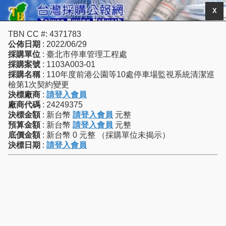
X
TBN CC #: 4371783
公佈日期
: 2022/06/29
採購單位
: 臺北市停車管理工程處
採購案號
: 1103A003-01
採購名稱
: 110年度前港公園等10處停車場監視系統清潔巡
檢第1次契約變更
決標廠商
:
請登入會員
廠商代碼
: 24249375
決標金額
: 新台幣
請登入會員
元整
預算金額
: 新台幣
請登入會員
元整
底價金額
: 新台幣 0 元整 （採購單位未揭示）
決標日期
:
請登入會員