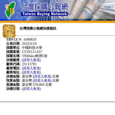
台灣採購公報網決標資訊
TBN CC #
: 4369819
公佈日期
: 2022/6/24
採購單位
: 中國科技大學
採購案號
: CUTE111A57
採購名稱
: VRMaker軟體1套
決標廠商
:
(請登入會員)
廠商代碼
: 25115795
廠商電話
:
(請登入會員)
廠商地址
:
(請登入會員)
決標金額
: 新台幣
(請登入會員)
元整
預算金額
: 新台幣
(請登入會員)
元整
底價金額
: 新台幣 578,000 元整
決標日期
:
(請登入會員)