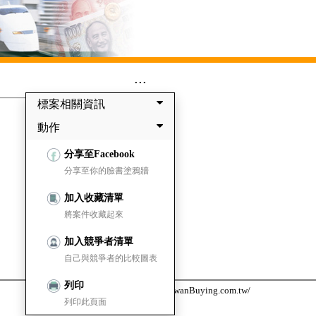
...
標案相關資訊
動作
分享至Facebook
分享至你的臉書塗鴉牆
加入收藏清單
將案件收藏起來
加入競爭者清單
自己與競爭者的比較圖表
列印
台灣採購公報網 https://www.TaiwanBuying.com.tw/
列印此頁面