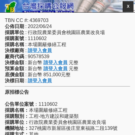
X
TBN CC #: 4369703
公佈日期
: 2022/06/24
採購單位
: 行政院農業委員會桃園區農業改良場
採購案號
: 1110602
採購名稱
: 本場圍籬修繕工程
決標廠商
:
請登入會員
廠商代碼
: 90578539
決標金額
: 新台幣
請登入會員
元整
預算金額
: 新台幣
請登入會員
元整
底價金額
: 新台幣 851,000元整
決標日期
:
請登入會員
原招標公告
公告單位案號
：1110602
採購名稱：
本場圍籬修繕工程
採購類別：
工程-地方建設和建築類
採購單位：
行政院農業委員會桃園區農業改良場
機關地址：
327桃園市新屋區後庄里東福路二段139號
採購方式：
其他