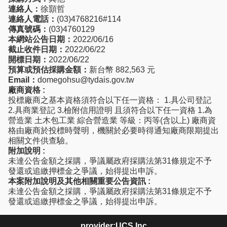
連絡人：
徐顥哲
連絡人電話：
(03)4768216#114
傳真號碼：
(03)4760129
本網站公告日期：
2022/06/16
截止收件日期：
2022/06/22
開標日期：
2022/06/22
預算或預估採購金額：
新台幣 882,563 元
Email：
domegohsu@tydais.gov.tw
廠商資格 :
投標廠商之基本資格須符合以下任一資格： 1.具公司登記
2.具商業登記 3.檢附信用證明 且須符合以下任一資格 1.為
營造業 土木包工業 綜合營造業 等級：丙等(含以上) 廠商資
格由廠商於投標時聲明，機關於必要時得通知廠商限期提出
相關文件供查驗。
附加說明 :
未達公告金額之採購，爭議屬政府採購法第31條規定不予
發還或追繳押標金之爭議，始得提出申訴。
本案附加說明及其他相關重要公告資訊 :
未達公告金額之採購，爭議屬政府採購法第31條規定不予
發還或追繳押標金之爭議，始得提出申訴。
provider:UCS.Inc