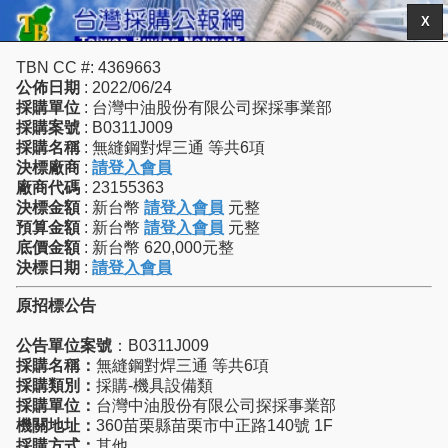
X
TBN CC #: 4369663
公佈日期
: 2022/06/24
採購單位
: 台灣中油股份有限公司探採事業部
採購案號
: B0311J009
採購名稱
: 無縫鋼對焊三通 等共6項
決標廠商
:
請登入會員
廠商代碼
: 23155363
決標金額
: 新台幣
請登入會員
元整
預算金額
: 新台幣
請登入會員
元整
底價金額
: 新台幣 620,000元整
決標日期
:
請登入會員
原招標公告
公告單位案號
：B0311J009
採購名稱：
無縫鋼對焊三通 等共6項
採購類別：
採購-機具設備類
採購單位：
台灣中油股份有限公司探採事業部
機關地址：
360苗栗縣苗栗市中正路140號 1F
採購方式：
其他