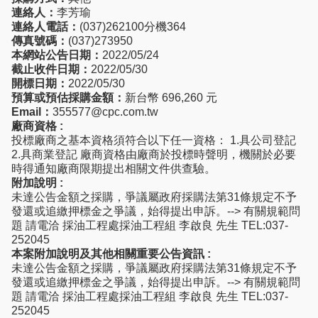
連絡人：
李芳瑜
連絡人電話：
(037)262100分機364
傳真號碼：
(037)273950
本網站公告日期：
2022/05/24
截止收件日期：
2022/05/30
開標日期：
2022/05/30
預算或預估採購金額：
新台幣 696,260 元
Email：
355577@cpc.com.tw
廠商資格 :
投標廠商之基本資格須符合以下任一資格： 1.具公司登記
2.具商業登記 廠商資格由廠商於投標時聲明，機關於必要
時得通知廠商限期提出相關文件供查驗。
附加說明 :
未達公告金額之採購，爭議屬政府採購法第31條規定不予
發還或追繳押標金之爭議，始得提出申訴。--> 有關規範問
題 請電洽 採油工程處採油工程組 李啟良 先生 TEL:037-
252045
本案附加說明及其他相關重要公告資訊 :
未達公告金額之採購，爭議屬政府採購法第31條規定不予
發還或追繳押標金之爭議，始得提出申訴。--> 有關規範問
題 請電洽 採油工程處採油工程組 李啟良 先生 TEL:037-
252045