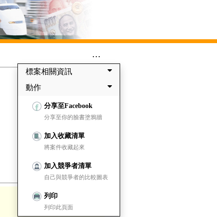
...
標案相關資訊
動作
分享至Facebook
分享至你的臉書塗鴉牆
加入收藏清單
將案件收藏起來
加入競爭者清單
自己與競爭者的比較圖表
列印
列印此頁面