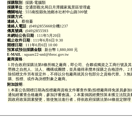
採購類別
: 採購-電腦類
採購單位
: 交通部觀光局日月潭國家風景區管理處
機關地址
: 555南投縣魚池鄉水社村中山路599號
採購方式
:
連絡人
: 蔡佾蓁
連絡人電話
: (049)2855668分機1237
傳真號碼
: (049)2855593
本網站公告日期
: 111年5月20日
截止收件日期
: 111年6月6日 9:30
開標日期
: 111年6月6日 10:00
預算或預估採購金額
: 新台幣 1,880,000 元
E-MAIL
: square22-sml@tbroc.gov.tw
廠商資格
:
1.符合政府採購法第8條所稱之廠商，即公司、合夥或獨資之工商行號及
勞務之自然人、法人、機構或團體，並具備得承攬本採購之合格證件。 2
除招標文件另有規定外，不得以分包廠商就其分包部分之資格代替。 3.
購、投標、或作為決標對象之廠商。
附加說明
:
1.本案公告開標日期為投標廠商資格文件審查作業(投標廠商得免派員參加
通知經審查合格廠商，參加評審會議。 2.本案倘因經費預算未獲立法院
因政府政策因素變更，致使無法進行者，得依政府採購法第64條規定辦理