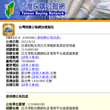
台灣採購公報網決標資訊
TBN CC #
: 4369388 (
原招標公告訊息
)
公佈日期
: 2022/6/24
採購單位
: 交通部觀光局日月潭國家風景區管理處
採購案號
: 1110400180
採購名稱
: 日月潭觀光圈網站及電商平台維護服務案
決標廠商
:
(請登入會員)
廠商代碼
: 70598966
廠商電話
:
(請登入會員)
廠商地址
:
(請登入會員)
決標金額
: 新台幣
(請登入會員)
元整
預算金額
: 新台幣
(請登入會員)
元整
底價金額
: 新台幣 1,850,000 元整
決標日期
:
(請登入會員)
原招標公告訊息
公告單位案號
: 1110400180
採購名稱
: 日月潭觀光圈網站及電商平台維護服務案