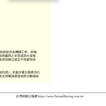
其他得提供各機關工程、財物、
.投標廠商之全部或部分資格，
無政府採購法規定不得參與採
或列席)；本案評審日期將另行
及觀光局審議通過或部分刪減或
台灣採購公報網 https://www.TaiwanBuying.com.tw/