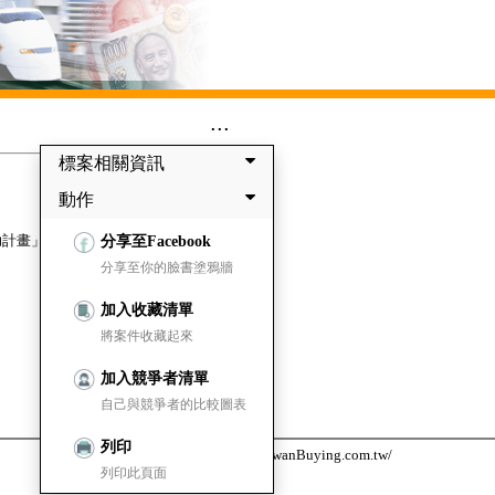
...
標案相關資訊
動作
助計畫」案
分享至Facebook
分享至你的臉書塗鴉牆
加入收藏清單
將案件收藏起來
加入競爭者清單
自己與競爭者的比較圖表
列印
台灣採購公報網 https://www.TaiwanBuying.com.tw/
列印此頁面