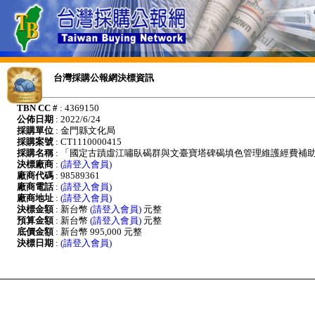
台灣採購公報網決標資訊
TBN CC #
: 4369150
公佈日期
: 2022/6/24
採購單位
: 金門縣文化局
採購案號
: CT1110000415
採購名稱
: 「國定古蹟虛江嘯臥碣群與文臺寶塔碑碣填色管理維護經費補
決標廠商
:
(請登入會員)
廠商代碼
: 98589361
廠商電話
:
(請登入會員)
廠商地址
:
(請登入會員)
決標金額
: 新台幣
(請登入會員)
元整
預算金額
: 新台幣
(請登入會員)
元整
底價金額
: 新台幣 995,000 元整
決標日期
:
(請登入會員)