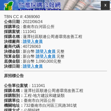
X
TBN CC #: 4369060
公佈日期
: 2022/06/24
採購單位
: 臺南市白河區公所
採購案號
: 111041
採購名稱
: 蓮潭社區順連公周邊環境改善工程
決標廠商
:
請登入會員
廠商代碼
: 40726063
決標金額
: 新台幣
請登入會員
元整
預算金額
: 新台幣
請登入會員
元整
底價金額
: 新台幣 1,090,000元整
決標日期
:
請登入會員
原招標公告
公告單位案號
：111041
採購名稱：
蓮潭社區順連公周邊環境改善工程
採購類別：
工程-地方建設和建築類
採購單位：
臺南市白河區公所
機關地址：
732臺南市白河區三民路381號
採購方式：
公開招標