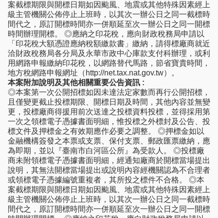
案截標期限與開標日期如因颱風、地震或其他特殊因素經上
級主管機關公佈停止上班時，以其次一辦公日之同一截標時
間代之，原訂開標時間亦一併順延至次一辦公日之同一開標
時間辦理開標。 ◎應納之印花稅，應向財政稅務局申請以
「印花稅大額憑證應納稅額繳款書」繳納，請得標廠商就近
洽財政稅務局各分局及永華市政中心庫款支付科辦理，或利
用網路申報繳納印花稅，以網路替代馬路，節省寶貴時間，
地方稅網路申報網址（http://net.tax.nat.gov.tw）。
本案附加說明及其他相關重要公告資訊 :
◎本案第一次公開招標如因未達法定家數而再行公開招標，
且僅變更截止投標期限、開標日期及時間，其他內容並無變
更，投標廠商得援用前次送達之投標資料投標，並得採用第
一次之領標電子憑據書面明細，惟投標之外標封及公告、投
標文件及押標金之有效期應作必要之調整。 ◎押標金如以
金融機構簽發之本票或支票、保付支票、郵政匯票繳納，應
為即期，並以『臺南市白河區公所』為受款人。 ◎投標廠
商未附領標電子憑據書面明細，經通知廠商於開標當場提出
說明，其無法開標當場提出或說明內容經機關認為不合理者
或領標電子憑據編號重複者，其所投之標件不合格。 ◎本
案截標期限與開標日期如因颱風、地震或其他特殊因素經上
級主管機關公佈停止上班時，以其次一辦公日之同一截標時
間代之，原訂開標時間亦一併順延至次一辦公日之同一開標