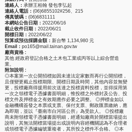
連絡人：
承辦王柏翰 發包李弘起
連絡人電話：
(06)6855102#256、215
傳真號碼：
(06)6831111
本網站公告日期：
2022/06/16
截止收件日期：
2022/06/21
開標日期：
2022/06/22
預算或預估採購金額：
新台幣 1,134,980 元
Email：
po165@mail.tainan.gov.tw
廠商資格 :
其他 經政府登記合格之土木包工業或丙等以上綜合營造
業。
附加說明 :
◎本案第一次公開招標如因未達法定家數而再行公開招標，
且僅變更截止投標期限、開標日期及時間，其他內容並無變
更，投標廠商得援用前次送達之投標資料投標，並得採用第
一次之領標電子憑據書面明細，惟投標之外標封及公告、投
標文件及押標金之有效期應作必要之調整。 ◎押標金如以
金融機構簽發之本票或支票、保付支票、郵政匯票繳納，應
為即期，並以『臺南市白河區公所』為受款人。 ◎投標廠
商未附領標電子憑據書面明細，經通知廠商於開標當場提出
說明，其無法開標當場提出或說明內容經機關認為不合理者
或領標電子憑據編號重複者，其所投之標件不合格。 ◎本