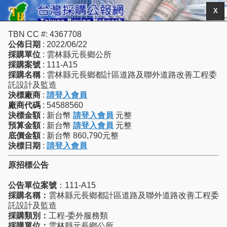
X
TBN CC #: 4367708
公佈日期
: 2022/06/22
採購單位
: 雲林縣元長鄉公所
採購案號
: 111-A15
採購名稱
: 雲林縣元長鄉都計區道路及聯外道路改善工程委
託設計及監造
決標廠商
:
請登入會員
廠商代碼
: 54588560
決標金額
: 新台幣
請登入會員
元整
預算金額
: 新台幣
請登入會員
元整
底價金額
: 新台幣 860,790元整
決標日期
:
請登入會員
原招標公告
公告單位案號
：111-A15
採購名稱：
雲林縣元長鄉都計區道路及聯外道路改善工程委
託設計及監造
採購類別：
工程-委外服務類
採購單位：
雲林縣元長鄉公所