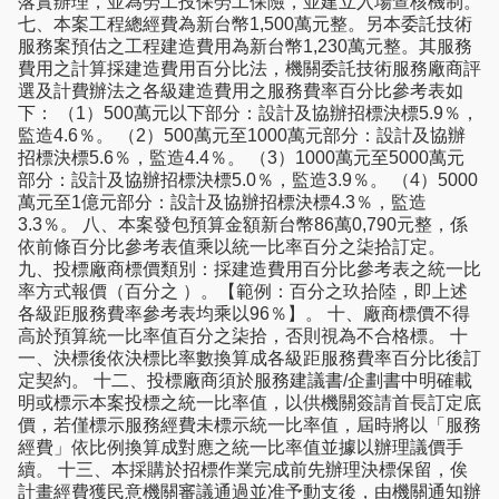
落實辦理，並為勞工投保勞工保險，並建立入場查核機制。
七、本案工程總經費為新台幣1,500萬元整。另本委託技術
服務案預估之工程建造費用為新台幣1,230萬元整。其服務
費用之計算採建造費用百分比法，機關委託技術服務廠商評
選及計費辦法之各級建造費用之服務費率百分比參考表如
下： （1）500萬元以下部分：設計及協辦招標決標5.9％，
監造4.6％。 （2）500萬元至1000萬元部分：設計及協辦
招標決標5.6％，監造4.4％。 （3）1000萬元至5000萬元
部分：設計及協辦招標決標5.0％，監造3.9％。 （4）5000
萬元至1億元部分：設計及協辦招標決標4.3％，監造
3.3％。 八、本案發包預算金額新台幣86萬0,790元整，係
依前條百分比參考表值乘以統一比率百分之柒拾訂定。
九、投標廠商標價類別：採建造費用百分比參考表之統一比
率方式報價（百分之 ）。【範例：百分之玖拾陸，即上述
各級距服務費率參考表均乘以96％】。 十、廠商標價不得
高於預算統一比率值百分之柒拾，否則視為不合格標。 十
一、決標後依決標比率數換算成各級距服務費率百分比後訂
定契約。 十二、投標廠商須於服務建議書/企劃書中明確載
明或標示本案投標之統一比率值，以供機關簽請首長訂定底
價，若僅標示服務經費未標示統一比率值，屆時將以「服務
經費」依比例換算成對應之統一比率值並據以辦理議價手
續。 十三、本採購於招標作業完成前先辦理決標保留，俟
計畫經費獲民意機關審議通過並准予動支後，由機關通知辦