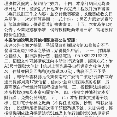
理決標及簽約，契約始生效力。 十四、本案訂約日期為決
標日起10日，並於訂約日起30日內完成工程設計預算書圖
（委託規劃工作之內容）並交付機關審查，以機關總收文日
為基準，一次送預算書圖（一式十份）；另乙方應於送審設
計預算書圖時，併送監造計畫書審查。 十五、本案為第1次
公告，今業經簽核奉准，倘若投標廠商未達三家，當場改採
限制性招標。
本案附加說明及其他相關重要公告資訊 :
未達公告金額之採購，爭議屬政府採購法第31條規定不予
發還或追繳押標金之爭議，始得提出申訴。--> 一、採購單
位聯絡人：財行課劉于慈，聯絡電話：05-7882221#222。
二、招標文件可郵購或逕向本所財行課洽購，郵購方式：附
A3尺寸回郵大信封【信封上預先書妥自行選定之收件人姓
名、住址並附足回郵郵資(快遞200元)，郵資不足不予受
理】，郵寄至雲林縣元長鄉長南村仁愛街二號財行課收或寄
達元長郵局第17號信箱，信封外並寫明採購標案名稱，另
廠商應自行考量計算郵程投遞時間。 三、投標辦法請參閱
本所投標須知及本案相關文件。 四、招標文件陳列於本所
財行課，免費公開閱覽。 五、（1）本招標案支援電子領
標，使用電子領標之廠商（不得任意複製、抄襲、轉載及篡
改），投標時須提供當次電子領標憑據序號，未提供者，經
招標機關依政府採購法第51條及其施行細則第60條規定通