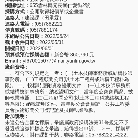
機關地址：
655雲林縣元長鄉仁愛街2號
採購方式：
公開取得報價單或企畫書
連絡人：
建設課（田承霖）
連絡人電話：
(05)7882221
傳真號碼：
(05)7881174
本網站公告日期：
2022/05/24
截止收件日期：
2022/05/31
開標日期：
2022/06/01
預算或預估採購金額：
新台幣 860,790 元
Email：
yl670015077@mail.yunlin.gov.tw
廠商資格 :
一、符合下列規定之一者： (一)土木技師事務所或結構技師
事務所。 (二)工程顧問公司(以土木工程科或結構工程科為
限)。 二、投標時應附資格證明文件： (一)土木技師事務所
或結構技師事務所：納稅證明文件、當年度公會會員證、技
師執業執照。 (二)工程顧問公司(以土木工程科或結構工程
科為限)：納稅證明文件、當年度公會會員證、公共工程委
員會技術顧問公司登記證及技師執業執照。
附加說明 :
未達公告金額之採購，爭議屬政府採購法第31條規定不予
發還或追繳押標金之爭議，始得提出申訴。--> 一、採購單
位聯絡人：財行課劉于慈，聯絡電話：05-7882221#222。