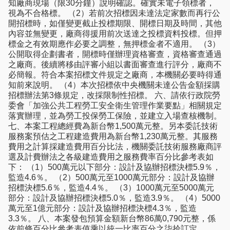
知廠商現場（限30分鐘）說明確認。確實未電子領標者，
視為不合格標。 （2）若前次招標因未達法定家數而再行公
開招標時，如僅變更截止投標期限、開標日期及時間，其他
內容並無變更，廠商得援用前次送達之投標資料投標。但押
標金之有效期應作必要之調整，無押標金者不適用。 （3）
公開取得企劃書者，開標時僅辦理資格審查，資格審查通過
之廠商。後續將移由評審小組以書面審查進行評分，廠商不
必簡報。符合本案招標文件規定之廠商，本機關必要時得通
知前來說明。 （4）本次招標依中央機關未達公告金額採購
招標辦法第3條規定，改採限制性招標。 六、請依行政院勞
委會「加強公共工程勞工安全衛生管理作業要點」相關規定
落實辦理，並為勞工投保勞工保險，並建立入場查核機制。
七、本案工程總經費為新台幣1,500萬元整。另本委託技術
服務案預估之工程建造費用為新台幣1,230萬元整。其服務
費用之計算採建造費用百分比法，機關委託技術服務廠商評
選及計費辦法之各級建造費用之服務費率百分比參考表如
下： （1）500萬元以下部分：設計及協辦招標決標5.9％，
監造4.6％。 （2）500萬元至1000萬元部分：設計及協辦
招標決標5.6％，監造4.4％。 （3）1000萬元至5000萬元
部分：設計及協辦招標決標5.0％，監造3.9％。 （4）5000
萬元至1億元部分：設計及協辦招標決標4.3％，監造
3.3％。 八、本案發包預算金額新台幣86萬0,790元整，係
依前條百分比參考表值乘以統一比率百分之柒拾訂定。