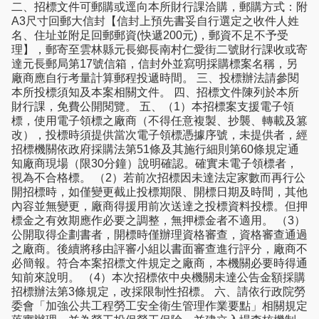
二、招標文件可郵購或逕向本所財行課洽購，郵購方式：附
A3尺寸回郵大信封【信封上預先書妥自行選定之收件人姓
名、住址並附足回郵郵資(快遞200元)，郵資不足不予受
理】，郵寄至雲林縣元長鄉長南村仁愛街二號財行課收或寄
達元長郵局第17號信箱，信封外並寫明採購標案名稱，另
廠商應自行考量計算郵程投遞時間。 三、投標辦法請參閱
本所投標須知及本案相關文件。 四、招標文件陳列於本所
財行課，免費公開閱覽。 五、（1）本招標案支援電子領
標，使用電子領標之廠商（不得任意複製、抄襲、轉載及篡
改），投標時須提供當次電子領標憑據序號，未提供者，經
招標機關依政府採購法第51條及其施行細則第60條規定通
知廠商現場（限30分鐘）說明確認。確實未電子領標者，
視為不合格標。 （2）若前次招標因未達法定家數而再行公
開招標時，如僅變更截止投標期限、開標日期及時間，其他
內容並無變更，廠商得援用前次送達之投標資料投標。但押
標金之有效期應作必要之調整，無押標金者不適用。 （3）
公開取得企劃書者，開標時僅辦理資格審查，資格審查通過
之廠商。後續將移由評審小組以書面審查進行評分，廠商不
必簡報。符合本案招標文件規定之廠商，本機關必要時得通
知前來說明。 （4）本次招標依中央機關未達公告金額採購
招標辦法第3條規定，改採限制性招標。 六、請依行政院勞
委會「加強公共工程勞工安全衛生管理作業要點」相關規定