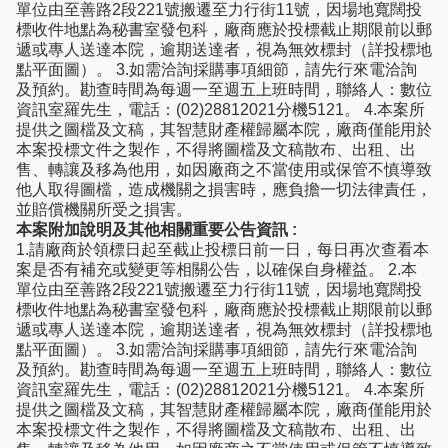
單位由至善路2段221號搬遷至力行街11號，因場地寬闊投
標收件地點為秘書室發包科，廠商應於投標截止期限前以郵
遞或專人送達本院，逾期送達者，視為無效標封（詳投標地
點平面圖）。 3.如需洽詢採購事項細節，請先行來電洽詢
及預約。勘查時間為每週一至週五上班時間，聯絡人：數位
資訊室羅先生，電話：(02)28812021分機5121。 4.本案所
提供之圖檔及文稿，其智慧財產權歸屬本院，廠商僅能用於
本案投標文件之製作，不得將圖檔及文稿散布、出租、出
售、轉讓及移為他用，如因廠商之不當使用或保管不慎導致
他人取得圖檔，造成機關之損害時，應負擔一切法律責任，
並賠償機關所受之損害。
本案附加說明及其他相關重要公告資訊 :
1.請廠商於領標日起至截止投標日前一日，每日再次查看本
案是否有補充或變更等相關公告，以確保自身權益。 2.本
單位由至善路2段221號搬遷至力行街11號，因場地寬闊投
標收件地點為秘書室發包科，廠商應於投標截止期限前以郵
遞或專人送達本院，逾期送達者，視為無效標封（詳投標地
點平面圖）。 3.如需洽詢採購事項細節，請先行來電洽詢
及預約。勘查時間為每週一至週五上班時間，聯絡人：數位
資訊室羅先生，電話：(02)28812021分機5121。 4.本案所
提供之圖檔及文稿，其智慧財產權歸屬本院，廠商僅能用於
本案投標文件之製作，不得將圖檔及文稿散布、出租、出