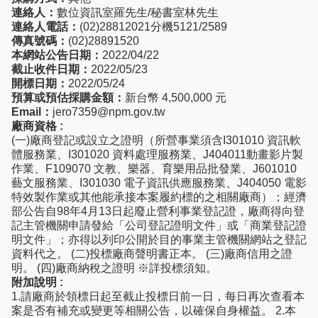
連絡人：
數位資訊室羅先生/秘書室林先生
連絡人電話：
(02)28812021分機5121/2589
傳真號碼：
(02)28891520
本網站公告日期：
2022/04/22
截止收件日期：
2022/05/23
開標日期：
2022/05/24
預算或預估採購金額：
新台幣 4,500,000 元
Email：
jero7359@npm.gov.tw
廠商資格 :
(一)廠商登記或設立之證明（所營事業須含I301010 資訊軟
體服務業、I301020 資料處理服務業、J404011動畫影片製
作業、F109070 文教、樂器、育樂用品批發業、J601010
藝文服務業、I301030 電子資訊供應服務業、J404050 電影
特效製作業或其他能承接本案履約標的之相關廠商）；經濟
部公告自98年4月13日起廢止營利事業登記證，廠商得向登
記主管機關申請發給「公司登記證明文件」或「商業登記證
明文件」；亦得以列印公開於目的事業主管機關網站之登記
資料代之。 (二)投標廠商聲明書正本。 (三)廠商信用之證
明。 (四)廠商納稅之證明 ※詳投標須知。
附加說明 :
1.請廠商於領標日起至截止投標日前一日，每日再次查看本
案是否有補充或變更等相關公告，以確保自身權益。 2.本