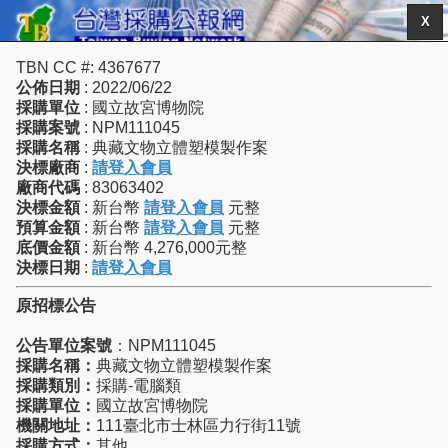
X
TBN CC #: 4367677
公佈日期
: 2022/06/22
採購單位
: 國立故宮博物院
採購案號
: NPM111045
採購名稱
: 典藏文物立體塑模製作案
決標廠商
:
請登入會員
廠商代碼
: 83063402
決標金額
: 新台幣
請登入會員
元整
預算金額
: 新台幣
請登入會員
元整
底價金額
: 新台幣 4,276,000元整
決標日期
:
請登入會員
原招標公告
公告單位案號
：NPM111045
採購名稱：
典藏文物立體塑模製作案
採購類別：
採購-電腦類
採購單位：
國立故宮博物院
機關地址：
111臺北市士林區力行街11號
採購方式：
其他