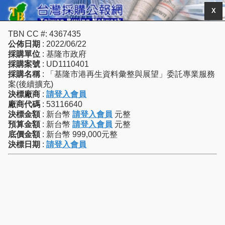
X
TBN CC #: 4367435
公佈日期
: 2022/06/22
採購單位
: 基隆市政府
採購案號
: UD1110401
採購名稱
: 「基隆市港再生資料彙整與展望」委託專業服務
案(後續擴充)
決標廠商
:
請登入會員
廠商代碼
: 53116640
決標金額
: 新台幣
請登入會員
元整
預算金額
: 新台幣
請登入會員
元整
底價金額
: 新台幣 999,000元整
決標日期
:
請登入會員