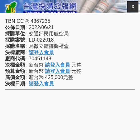
X
TBN CC #: 4367235
公佈日期
: 2022/06/21
採購單位
: 交通部民用航空局
採購案號
: LD-022018
採購名稱
: 局徽立體擺飾禮盒
決標廠商
:
請登入會員
廠商代碼
: 70451148
決標金額
: 新台幣
請登入會員
元整
預算金額
: 新台幣
請登入會員
元整
底價金額
: 新台幣 425,000元整
決標日期
:
請登入會員