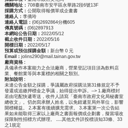
機關地址：
708臺南市安平區永華路2段6號13F
採購方式：
公開取得報價單或企畫書
連絡人：
李僑玲
連絡人電話：
(06)2692864分機605
傳真號碼：
(06)2897913
本網站公告日期：
2022/05/12
截止收件日期：
2022/05/16
開標日期：
2022/05/17
預算或預估採購金額：
新台幣 0 元
Email：
jolins290@mail.tainan.gov.tw
廠商資格 :
具備承作本案能力之合法廠商，營業登記項目須為飲料店
業、餐館業等與本案標的相關之類別。
附加說明 :
未達公告金額之採購，爭議屬政府採購法第31條規定不予
發還或追繳押標金之爭議，始得提出申訴。--> 1.廠商標封
若由宅配快遞寄送，收件人請寫「臺南市政府文化局秘書室
總收文」。切勿寫承辦人姓名，以免錯遞至局外單位，影響
開標權益。 2.本案有後續擴充需求。 3.本案第一次公告結
果如未能取得三家以上廠商之書面報價或企劃書，擬當場改
採限制性招標方式辦理。 .....其他文件詳投標須知33條、33
之1規定