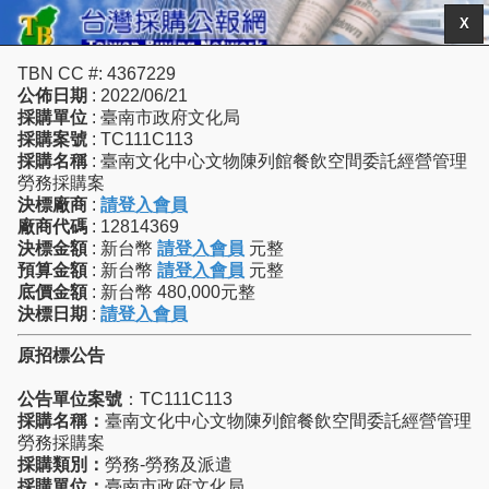
X
TBN CC #: 4367229
公佈日期
: 2022/06/21
採購單位
: 臺南市政府文化局
採購案號
: TC111C113
採購名稱
: 臺南文化中心文物陳列館餐飲空間委託經營管理
勞務採購案
決標廠商
:
請登入會員
廠商代碼
: 12814369
決標金額
: 新台幣
請登入會員
元整
預算金額
: 新台幣
請登入會員
元整
底價金額
: 新台幣 480,000元整
決標日期
:
請登入會員
原招標公告
公告單位案號
：TC111C113
採購名稱：
臺南文化中心文物陳列館餐飲空間委託經營管理
勞務採購案
採購類別：
勞務-勞務及派遣
採購單位：
臺南市政府文化局