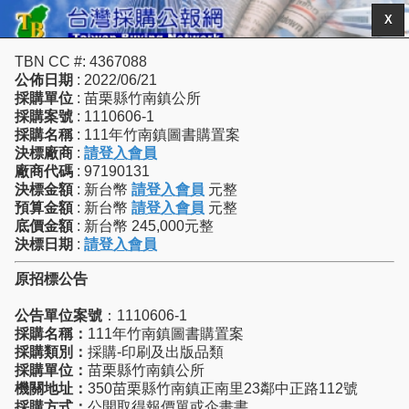
X
TBN CC #: 4367088
公佈日期
: 2022/06/21
採購單位
: 苗栗縣竹南鎮公所
採購案號
: 1110606-1
採購名稱
: 111年竹南鎮圖書購置案
決標廠商
:
請登入會員
廠商代碼
: 97190131
決標金額
: 新台幣
請登入會員
元整
預算金額
: 新台幣
請登入會員
元整
底價金額
: 新台幣 245,000元整
決標日期
:
請登入會員
原招標公告
公告單位案號
：1110606-1
採購名稱：
111年竹南鎮圖書購置案
採購類別：
採購-印刷及出版品類
採購單位：
苗栗縣竹南鎮公所
機關地址：
350苗栗縣竹南鎮正南里23鄰中正路112號
採購方式：
公開取得報價單或企畫書