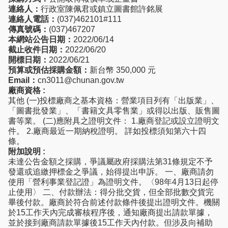
連絡人：
行政室陳佩君或鎮立圖書館許銘展
連絡人電話：
(037)462101#111
傳真號碼：
(037)467207
本網站公告日期：
2022/06/14
截止收件日期：
2022/06/20
開標日期：
2022/06/21
預算或預估採購金額：
新台幣 350,000 元
Email：
cn3011@chunan.gov.tw
廠商資格 :
其他 (一)投標廠商之基本資格：營業項目列有「出版業」、
「圖書批發業」、「書籍文具零售業」或得以出版、販售圖
書等業。 (二)應附具之證明文件： 1.廠商登記或設立證明文
件。 2.廠商最近一期納稅證明。 詳如投標須知第六十四
條。
附加說明 :
未達公告金額之採購，爭議屬政府採購法第31條規定不予
發還或追繳押標金之爭議，始得提出申訴。 一、廠商請勿
使用「營利事業登記證」為證明文件。〈98年4月13日起停
止使用〉 二、付款辦法：得分批交貨，但全部批數交貨完
畢後付款。廠商於符合前述付款條件後提出證明文件。機關
於15工作天內完成審核程序後，通知廠商提出請款單據，
並於接到廠商請款單據後15工作天內付款。但涉及向補助