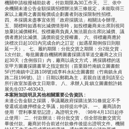
機關申請核撥補助款者，付款期限為30工作天。 三、依中
央機關未達公告金額採購招標辦法第三條規定，未能取得三
家以上廠商之書面報價或企劃書者則改採限制性招標。
四、本採購未盡事宜依照「政府採購法」相關法令辦理。
五、開標時如遇有比減價情形時，如投標廠商未出席則視同
放棄比減價權利。投標廠商負責人無法親自出席比減價、議
價者應於比減價、議價前提交授權書。 六、得標廠商應於
決標次日起10日內完成合約之訂定（如遇星期例假日則順
延一天）。 七、履約期限：分批交貨之期限：分2批交貨，
1次付款。每批圖書自機關將圖書採購清單送交廠商之次日
起30天（含例假日）內，廠商以函文方式，將採購標的送
至甲方圖書採購書單之指定館別（苗栗縣竹南鎮立圖書館
5F(竹南鎮中正路108號)或李科永紀念圖書館（竹南鎮永貞
路二段196號)。註：日期以郵戳為主，若親自送達則請至公
所行政室加蓋收文日期章。 八、承辦人員:鎮立圖書館許銘
展先生037-463043。
本案附加說明及其他相關重要公告資訊 :
未達公告金額之採購，爭議屬政府採購法第31條規定不予
發還或追繳押標金之爭議，始得提出申訴。 一、廠商請勿
使用「營利事業登記證」為證明文件。〈98年4月13日起停
止使用〉 二、付款辦法：得分批交貨，但全部批數交貨完
畢後付款。廠商於符合前述付款條件後提出證明文件。機關