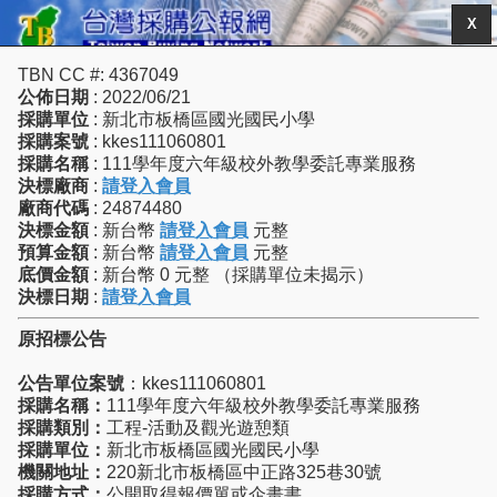
X
TBN CC #: 4367049
公佈日期
: 2022/06/21
採購單位
: 新北市板橋區國光國民小學
採購案號
: kkes111060801
採購名稱
: 111學年度六年級校外教學委託專業服務
決標廠商
:
請登入會員
廠商代碼
: 24874480
決標金額
: 新台幣
請登入會員
元整
預算金額
: 新台幣
請登入會員
元整
底價金額
: 新台幣 0 元整 （採購單位未揭示）
決標日期
:
請登入會員
原招標公告
公告單位案號
：kkes111060801
採購名稱：
111學年度六年級校外教學委託專業服務
採購類別：
工程-活動及觀光遊憩類
採購單位：
新北市板橋區國光國民小學
機關地址：
220新北市板橋區中正路325巷30號
採購方式：
公開取得報價單或企畫書