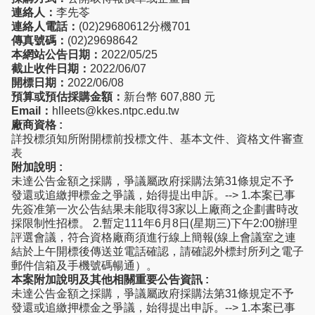
連絡人：
李先苓
連絡人電話：
(02)29680612分機701
傳真號碼：
(02)29698642
本網站公告日期：
2022/05/25
截止收件日期：
2022/06/07
開標日期：
2022/06/08
預算或預估採購金額：
新台幣 607,880 元
Email：
hlleets@kkes.ntpc.edu.tw
廠商資格 :
詳投標須知所附開標前投標文件、基本文件、資格文件審查
表
附加說明 :
未達公告金額之採購，爭議屬政府採購法第31條規定不予
發還或追繳押標金之爭議，始得提出申訴。--> 1.本案已事
先簽准第一次公告結果未能取得3家以上廠商之企劃書時改
採限制性招標。 2.暫定111年6月8日(星期三)下午2:00辦理
評選會議，符合資格廠商須進行線上簡報(線上會議室之連
結於上午開標後傳送並電話確認，請確認外標封所列之電子
郵件信箱及手機號碼暢通）。
本案附加說明及其他相關重要公告資訊 :
未達公告金額之採購，爭議屬政府採購法第31條規定不予
發還或追繳押標金之爭議，始得提出申訴。--> 1.本案已事