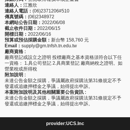
連絡人：
江雅欣
連絡人電話：
(06)2371206#510
傳真號碼：
(06)2348972
本網站公告日期：
2022/06/08
截止收件日期：
2022/06/15
開標日期：
2022/06/16
預算或預估採購金額：
新台幣 158,760 元
Email：
supply@gm.tnfsh.tn.edu.tw
廠商資格 :
廠商登記或設立之證明 投標廠商之基本資格須符合以下任
一資格： 1.具公司登記 2.具商業登記 廠商納稅之證明。如
營業稅或所得稅
附加說明 :
未達公告金額之採購，爭議屬政府採購法第31條規定不予
發還或追繳押標金之爭議，始得提出申訴。
本案附加說明及其他相關重要公告資訊 :
未達公告金額之採購，爭議屬政府採購法第31條規定不予
發還或追繳押標金之爭議，始得提出申訴。
provider:UCS.Inc