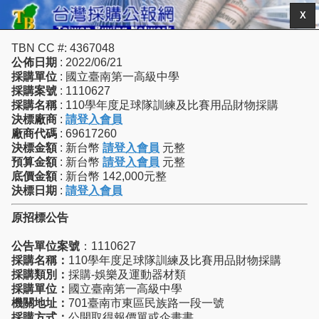
X
TBN CC #: 4367048
公佈日期
: 2022/06/21
採購單位
: 國立臺南第一高級中學
採購案號
: 1110627
採購名稱
: 110學年度足球隊訓練及比賽用品財物採購
決標廠商
:
請登入會員
廠商代碼
: 69617260
決標金額
: 新台幣
請登入會員
元整
預算金額
: 新台幣
請登入會員
元整
底價金額
: 新台幣 142,000元整
決標日期
:
請登入會員
原招標公告
公告單位案號
：1110627
採購名稱：
110學年度足球隊訓練及比賽用品財物採購
採購類別：
採購-娛樂及運動器材類
採購單位：
國立臺南第一高級中學
機關地址：
701臺南市東區民族路一段一號
採購方式：
公開取得報價單或企畫書