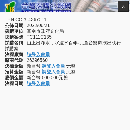
X
TBN CC #: 4367011
公佈日期
: 2022/06/21
採購單位
: 臺南市政府文化局
採購案號
: TC111C135
採購名稱
: 山上出淨水，水道水百年-兒童音樂劇演出執行
採購案
決標廠商
:
請登入會員
廠商代碼
: 26396560
決標金額
: 新台幣
請登入會員
元整
預算金額
: 新台幣
請登入會員
元整
底價金額
: 新台幣 600,000元整
決標日期
:
請登入會員