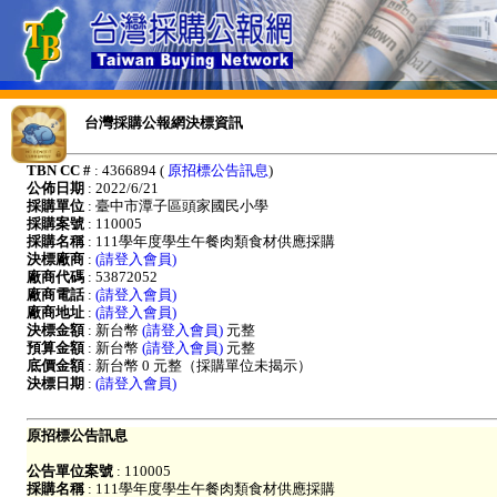
台灣採購公報網決標資訊
TBN CC #
: 4366894 (
原招標公告訊息
)
公佈日期
: 2022/6/21
採購單位
: 臺中市潭子區頭家國民小學
採購案號
: 110005
採購名稱
: 111學年度學生午餐肉類食材供應採購
決標廠商
:
(請登入會員)
廠商代碼
: 53872052
廠商電話
:
(請登入會員)
廠商地址
:
(請登入會員)
決標金額
: 新台幣
(請登入會員)
元整
預算金額
: 新台幣
(請登入會員)
元整
底價金額
: 新台幣 0 元整（採購單位未揭示）
決標日期
:
(請登入會員)
原招標公告訊息
公告單位案號
: 110005
採購名稱
: 111學年度學生午餐肉類食材供應採購