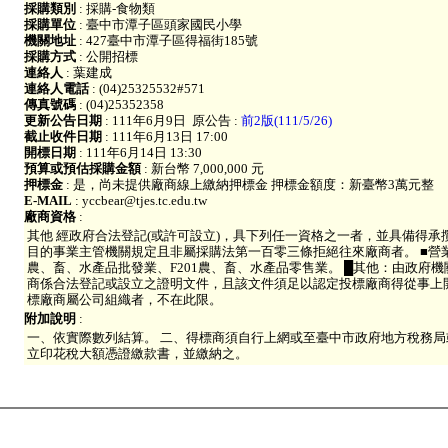
採購類別
: 採購-食物類
採購單位
: 臺中市潭子區頭家國民小學
機關地址
: 427臺中市潭子區得福街185號
採購方式
: 公開招標
連絡人
: 葉建成
連絡人電話
: (04)25325532#571
傳真號碼
: (04)25352358
更新公告日期
: 111年6月9日
原公告 :
前2版(111/5/26)
截止收件日期
: 111年6月13日 17:00
開標日期
: 111年6月14日 13:30
預算或預估採購金額
: 新台幣 7,000,000 元
押標金
: 是，尚未提供廠商線上繳納押標金 押標金額度：新臺幣3萬元整
E-MAIL
: yccbear@tjes.tc.edu.tw
廠商資格
:
其他 經政府合法登記(或許可設立)，具下列任一資格之一者，並具備得
目的事業主管機關規定且非屬採購法第一百零三條拒絕往來廠商者。 ■營業
農、畜、水產品批發業、F201農、畜、水產品零售業。 █其他：由政府
商係合法登記或設立之證明文件，且該文件須足以認定投標廠商得從事上
標廠商屬公司組織者，不在此限。
附加說明
:
一、依實際數列結算。 二、得標商須自行上網或至臺中市政府地方稅務
立印花稅大額憑證繳款書，並繳納之。