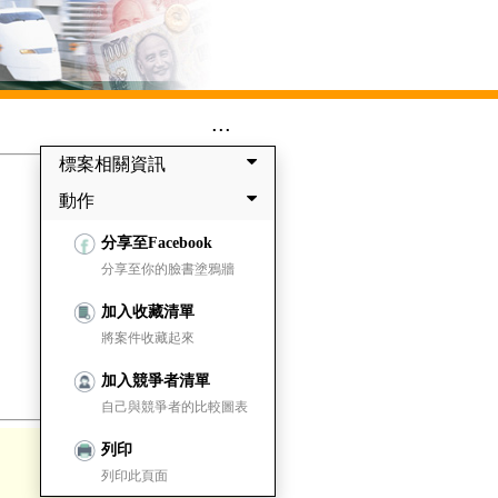
...
標案相關資訊
動作
分享至Facebook
分享至你的臉書塗鴉牆
加入收藏清單
將案件收藏起來
加入競爭者清單
自己與競爭者的比較圖表
列印
列印此頁面