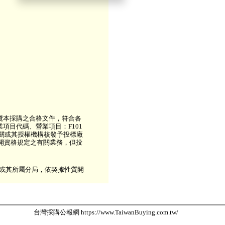
承攬本採購之合格文件，符合各
項目代碼、營業項目：F101
機關或其授權機構核發予投標廠
開資格規定之有關業務，但投
局或其所屬分局，依契據性質開
台灣採購公報網 https://www.TaiwanBuying.com.tw/