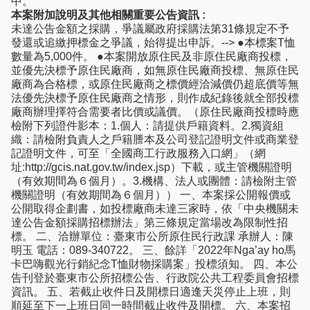
中。
本案附加說明及其他相關重要公告資訊 :
未達公告金額之採購，爭議屬政府採購法第31條規定不予
發還或追繳押標金之爭議，始得提出申訴。--> ●本標案T恤
數量為5,000件。 ●本案開放原住民及非原住民廠商投標，
並優先決標予原住民廠商，如無原住民廠商投標、無原住民
廠商為合格標，或原住民廠商之標價經洽減價仍超底價等無
法優先決標予原住民廠商之情形，則作成紀錄後就全部投標
廠商辦理擇符合需要者比價或議價。（原住民廠商投標時應
檢附下列證件影本：1.個人：請提供戶籍資料。2.獨資組
織：請檢附負責人之戶籍謄本及公司登記證明文件或商業登
記證明文件，可至「全國商工行政服務入口網」（網
址:http://gcis.nat.gov.tw/index.jsp）下載，或主管機關證明
（有效期間為６個月）。3.機構、法人或團體：請檢附主管
機關證明（有效期間為６個月）） 一、本案採公開報價或
公開取得企劃書，如投標廠商未達三家時，依「中央機關未
達公告金額採購招標辦法」第三條規定當場改為限制性招
標。 二、洽辦單位：臺東市公所原住民行政課 承辦人：陳
明玉 電話：089-340722。 三、餘詳「2022年Nga’ay ho馬
卡巴嗨觀光行銷紀念T恤財物採購案」投標須知。 四、本公
告刊登於臺東市公所招標公告、行政院公共工程委員會招標
資訊。 五、若截止收件日及開標日適逢天災停止上班，則
順延至下一上班日同一時間截止收件及開標。 六、本案招