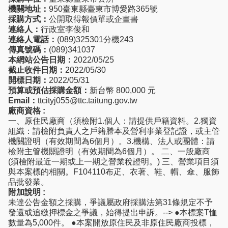
機關地址：
950臺東縣臺東市博愛路365號
採購方式：
公開取得報價單或企畫書
連絡人：
行政室李俊和
連絡人電話：
(089)325301分機243
傳真號碼：
(089)341037
本網站公告日期：
2022/05/25
截止收件日期：
2022/05/30
開標日期：
2022/05/31
預算或預估採購金額：
新台幣 800,000 元
Email：
ttcityj055@ttc.taitung.gov.tw
廠商資格 :
一、原住民廠商（須檢附1.個人：請提供戶籍資料。2.獨資
組織：請檢附負責人之戶籍謄本及營利事業登記證，或主管
機關證明（有效期間為6個月）。3.機構、法人或團體：請
檢附主管機關證明（有效期間為6個月）。 二、一般廠商
(須檢附最近一期或上一期之營業稅證明。) 三、營業項目須
與本案標的相關。F104110布疋、衣著、鞋、帽、傘、服飾
品批發業。
附加說明 :
未達公告金額之採購，爭議屬政府採購法第31條規定不予
發還或追繳押標金之爭議，始得提出申訴。--> ●本標案T恤
數量為5,000件。 ●本案開放原住民及非原住民廠商投標，