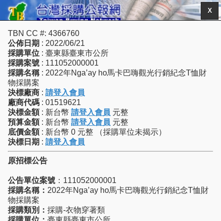
X
TBN CC #: 4366760
公佈日期
: 2022/06/21
採購單位
: 臺東縣臺東市公所
採購案號
: 111052000001
採購名稱
: 2022年Nga’ay ho馬卡巴嗨觀光行銷紀念T恤財
物採購案
決標廠商
:
請登入會員
廠商代碼
: 01519621
決標金額
: 新台幣
請登入會員
元整
預算金額
: 新台幣
請登入會員
元整
底價金額
: 新台幣 0 元整 （採購單位未揭示）
決標日期
:
請登入會員
原招標公告
公告單位案號
：111052000001
採購名稱：
2022年Nga’ay ho馬卡巴嗨觀光行銷紀念T恤財
物採購案
採購類別：
採購-衣物穿著類
採購單位：
臺東縣臺東市公所