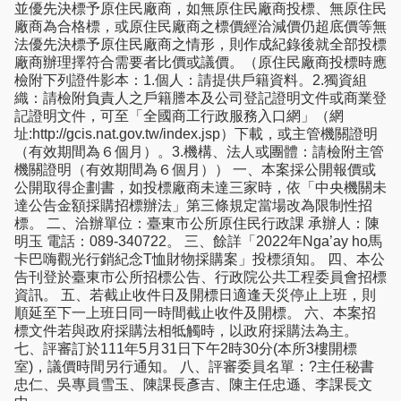
並優先決標予原住民廠商，如無原住民廠商投標、無原住民
廠商為合格標，或原住民廠商之標價經洽減價仍超底價等無
法優先決標予原住民廠商之情形，則作成紀錄後就全部投標
廠商辦理擇符合需要者比價或議價。（原住民廠商投標時應
檢附下列證件影本：1.個人：請提供戶籍資料。2.獨資組
織：請檢附負責人之戶籍謄本及公司登記證明文件或商業登
記證明文件，可至「全國商工行政服務入口網」（網
址:http://gcis.nat.gov.tw/index.jsp）下載，或主管機關證明
（有效期間為６個月）。3.機構、法人或團體：請檢附主管
機關證明（有效期間為６個月）） 一、本案採公開報價或
公開取得企劃書，如投標廠商未達三家時，依「中央機關未
達公告金額採購招標辦法」第三條規定當場改為限制性招
標。 二、洽辦單位：臺東市公所原住民行政課 承辦人：陳
明玉 電話：089-340722。 三、餘詳「2022年Nga’ay ho馬
卡巴嗨觀光行銷紀念T恤財物採購案」投標須知。 四、本公
告刊登於臺東市公所招標公告、行政院公共工程委員會招標
資訊。 五、若截止收件日及開標日適逢天災停止上班，則
順延至下一上班日同一時間截止收件及開標。 六、本案招
標文件若與政府採購法相牴觸時，以政府採購法為主。
七、評審訂於111年5月31日下午2時30分(本所3樓開標
室)，議價時間另行通知。 八、評審委員名單：?主任秘書
忠仁、吳專員雪玉、陳課長彥吉、陳主任忠遜、李課長文