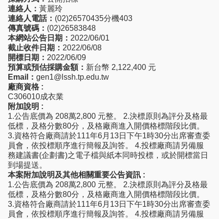
連絡人：
黃麗玲
連絡人電話：
(02)26570435分機403
傳真號碼：
(02)26583848
本網站公告日期：
2022/06/01
截止收件日期：
2022/06/08
開標日期：
2022/06/09
預算或預估採購金額：
新台幣 2,122,400 元
Email：
gen1@lssh.tp.edu.tw
廠商資格 :
C306010成衣業
附加說明 :
1.公告底價為 208萬2,800 元整。 2.決標原則為評分及格最
低標，及格分數80分，及格廠商進入開價格標階段比價。
3.資格符合廠商請於111年6月13日下午1時30分出席審查委
員會，依投標順序進行簡報及詢答。 4.投標廠商請另備服
務建議書(企劃書)之電子檔與紙本同時投標，或於開標當日
到場提送。
本案附加說明及其他相關重要公告資訊 :
1.公告底價為 208萬2,800 元整。 2.決標原則為評分及格最
低標，及格分數80分，及格廠商進入開價格標階段比價。
3.資格符合廠商請於111年6月13日下午1時30分出席審查委
員會，依投標順序進行簡報及詢答。 4.投標廠商請另備服