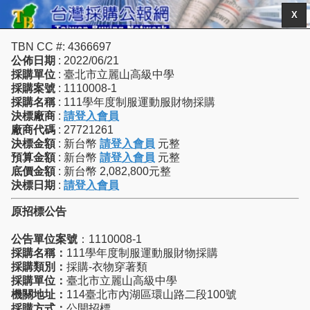
X
TBN CC #: 4366697
公佈日期
: 2022/06/21
採購單位
: 臺北市立麗山高級中學
採購案號
: 1110008-1
採購名稱
: 111學年度制服運動服財物採購
決標廠商
:
請登入會員
廠商代碼
: 27721261
決標金額
: 新台幣
請登入會員
元整
預算金額
: 新台幣
請登入會員
元整
底價金額
: 新台幣 2,082,800元整
決標日期
:
請登入會員
原招標公告
公告單位案號
：1110008-1
採購名稱：
111學年度制服運動服財物採購
採購類別：
採購-衣物穿著類
採購單位：
臺北市立麗山高級中學
機關地址：
114臺北市內湖區環山路二段100號
採購方式：
公開招標