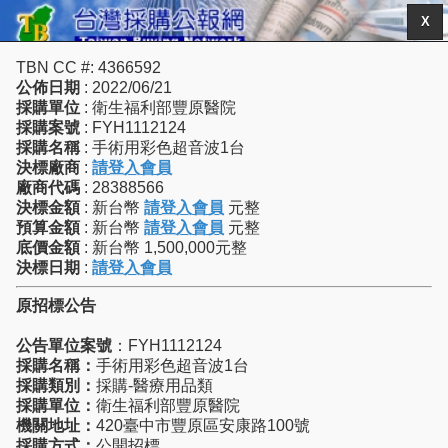
X
TBN CC #: 4366592
公佈日期
: 2022/06/21
採購單位
: 衛生福利部豐原醫院
採購案號
: FYH1112124
採購名稱
: 手術用彩色超音波1台
決標廠商
:
請登入會員
廠商代碼
: 28388566
決標金額
: 新台幣
請登入會員
元整
預算金額
: 新台幣
請登入會員
元整
底價金額
: 新台幣 1,500,000元整
決標日期
:
請登入會員
原招標公告
公告單位案號
：FYH1112124
採購名稱：
手術用彩色超音波1台
採購類別：
採購-醫療用品類
採購單位：
衛生福利部豐原醫院
機關地址：
420臺中市豐原區安康路100號
採購方式：
公開招標