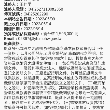
連絡人：
王佳雯
連絡人電話：
(04)25271180#2358
傳真號碼：
(04)25202290
本網站公告日期：
2022/06/09
截止收件日期：
2022/06/14
開標日期：
2022/06/14
預算或預估採購金額：
新台幣 1,596,000 元
Email：
02367@fyh.mohw.gov.tw
廠商資格 :
廠商登記或設立之證明 投標廠商之基本資格須符合以下任
一資格： 1.具公司登記 2.具商業登記 廠商納稅之證明。如
營業稅或所得稅其他 如投標須知六十四、投標廠商之基本
資格及應附具之證明文件如下 (一)如公司登記或商業登記證
明文件、非屬營利事業之法人、機構或團體依法須辦理設立
登記之證明文件、工廠登記證明文件、許可登記證明文件、
執業執照、開業證明、立案證明或其他由政府機關或其授權
機構核發該廠商係合法登記或設立之證明文件。 (二)廠商納
稅之證明。如營業稅或所得稅。其屬營業稅繳稅證明者，為
營業稅繳款書收據聯或主管稽徵機關核章之最近一期營業人
銷售額與稅額申報書收執聯。廠商不及提出最近一期證明
者，得以前一期之納稅證明代之。 (三)醫療器材販賣(製造)
業藥商許可執照影本。 如投標須知七十八條規定： 規格文