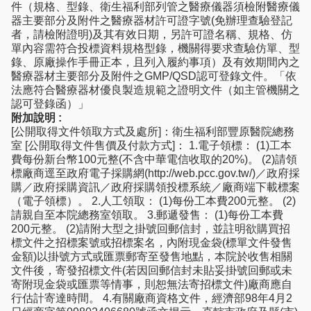
件（規格、型錄、衛生福利部列管之醫療儀器須檢附醫療儀
器主要部分及附件之醫療器材許可證字號(免辦理查驗登記
者，請檢附證明)及其有效日期，另許可證名稱、規格、仿
單內容需符合投標資料規格型錄，機關得要求查驗仿單、型
錄、原廠操作手冊正本，且列入履約事項）及有效期間內之
醫療器材主要部分及附件之GMP/QSD認可登錄文件。「依
法應符合醫療器材優良製造規範之證明文件（如主管機關之
認可登錄函）」
附加說明 :
[公開取得文件領取方式及處所]：衛生福利部豐原醫院總務
室 [公開取得文件售價及付款方式]： 1.電子領標： (1)工本
費每份新台幣100元整(不含中華電信收取的20%)。 (2)請領
標廠商逕至政府電子採購網(http://web.pcc.gov.tw/)／政府採
購／政府採購資訊／政府採購領投標系統／廠商端下載標案
（電子領標）。 2.人工領取： (1)每份工本費200元整。 (2)
請親自至本院總務室領取。 3.郵遞發售： (1)每份工本費
200元整。 (2)請附大型之掛號回郵信封，並註明欲購買招
標文件之招標案號或招標案名，內附現金袋(標單文件發售
金額)以掛號方式或匯票郵寄至發售地點，本院於收售相關
文件後，寄發招標文件(若因回郵信封未貼妥掛號回郵或未
寄附現金袋或匯票等情事，則恕無法寄招標文件)廠商應自
行估計寄達時間。 4.有關廠商資格文件，經濟部98年4月2