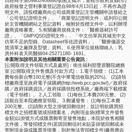
日經商字第09802406680號函文揭示，直轄市政府及縣(市)
政府核發之營利事業登記證自98年4月13日起，不再作為證
明文件。請投標廠商向公司或商業登記主管機關申請發給之
「公司登記證明文件」、「商業登記證明文件」或列印公開
於主管機關網站之登記資料，檢附於投標文件中，以利辦理
廠商資格審查。 5.有關廠商規格文件：「醫療器材許可
證」、「GMP/QSD證明文件」、「中文仿單與其補充中文
仿單不足的型錄、Datasheet等佐證資料」、「醫療儀器交
貨清單之廠牌及型號」資料。 6.使用單位規格聯絡人：乳
房外科袁天民醫師04-25271180- 1691。
本案附加說明及其他相關重要公告資訊 :
[公開取得文件領取方式及處所]：衛生福利部豐原醫院總務
室 [公開取得文件售價及付款方式]： 1.電子領標： (1)工本
費每份新台幣100元整(不含中華電信收取的20%)。 (2)請領
標廠商逕至政府電子採購網(http://web.pcc.gov.tw/)／政府採
購／政府採購資訊／政府採購領投標系統／廠商端下載標案
（電子領標）。 2.人工領取： (1)每份工本費200元整。 (2)
請親自至本院總務室領取。 3.郵遞發售： (1)每份工本費
200元整。 (2)請附大型之掛號回郵信封，並註明欲購買招
標文件之招標案號或招標案名，內附現金袋(標單文件發售
金額)以掛號方式或匯票郵寄至發售地點，本院於收售相關
文件後，寄發招標文件(若因回郵信封未貼妥掛號回郵或未
寄附現金袋或匯票等情事，則恕無法寄招標文件)廠商應自