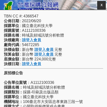
X
TBN CC #: 4366547
公佈日期
: 2022/06/20
採購單位
: 國立臺北科技大學
採購案號
: A1112100336
採購名稱
: 時域及頻域訊號分析軟體
決標廠商
:
請登入會員
廠商代碼
: 54672285
決標金額
: 新台幣
請登入會員
元整
預算金額
: 新台幣
請登入會員
元整
底價金額
: 新台幣 224,000元整
決標日期
:
請登入會員
原招標公告
公告單位案號
：A1112100336
採購名稱：
時域及頻域訊號分析軟體
採購類別：
採購-印刷及出版品類
採購單位：
國立臺北科技大學
機關地址：
106臺北市大安區忠孝東路三段一號
採購方式：
公開取得報價單或企畫書