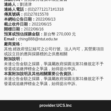
連絡人：
劉清津
連絡人電話：
(02)27712171#1318
傳真號碼：
(02)27815578
本網站公告日期：
2022/06/13
截止收件日期：
2022/06/15
開標日期：
2022/06/16
預算或預估採購金額：
新台幣 270,000 元
Email：
ching888@ntut.edu.tw
廠商資格 :
其他 經政府登記核可之公司行號、法人均可，其營業項目
或設立目的應與採購標的之供應相關
附加說明 :
未達公告金額之採購，爭議屬政府採購法第31條規定不予
發還或追繳押標金之爭議，始得提出申訴。
本案附加說明及其他相關重要公告資訊 :
未達公告金額之採購，爭議屬政府採購法第31條規定不予
發還或追繳押標金之爭議，始得提出申訴。
provider:UCS.Inc