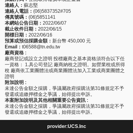
連絡人：
蘇志堅
連絡人電話：
(06)5837352#705
傳真號碼：
(06)5851141
本網站公告日期：
2022/06/07
截止收件日期：
2022/06/15
開標日期：
2022/06/16
預算或預估採購金額：
新台幣 450,000 元
Email：
t06588@tn.edu.tw
廠商資格 :
廠商登記或設立之證明 投標廠商之基本資格須符合以下任
一資格： 1.具公司登記 廠商納稅之證明。如營業稅或所得
稅 廠商依工業團體法或商業團體法加入工業或商業團體之
證明
附加說明 :
未達公告金額之採購，爭議屬政府採購法第31條規定不予
發還或追繳押標金之爭議，始得提出申訴。
本案附加說明及其他相關重要公告資訊 :
未達公告金額之採購，爭議屬政府採購法第31條規定不予
發還或追繳押標金之爭議，始得提出申訴。
provider:UCS.Inc