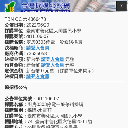
X
TBN CC #: 4366478
公佈日期
: 2022/06/20
採購單位
: 臺南市善化區大同國民小學
採購案號
: dt11106-07
採購名稱
: 廚房0303停電一般修繕採購
決標廠商
:
請登入會員
廠商代碼
: 73635058
決標金額
: 新台幣
請登入會員
元整
預算金額
: 新台幣
請登入會員
元整
底價金額
: 新台幣 0 元整 （採購單位未揭示）
決標日期
:
請登入會員
原招標公告
公告單位案號
：dt11106-07
採購名稱：
廚房0303停電一般修繕採購
採購類別：
採購-水電類
採購單位：
臺南市善化區大同國民小學
機關地址：
741臺南市善化區六德里200-1號
採購方式：
公開取得報價單或企畫書