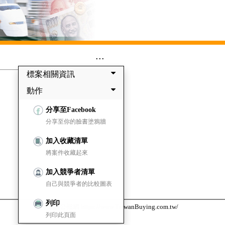
...
標案相關資訊
動作
分享至Facebook
分享至你的臉書塗鴉牆
加入收藏清單
將案件收藏起來
加入競爭者清單
自己與競爭者的比較圖表
列印
台灣採購公報網 https://www.TaiwanBuying.com.tw/
列印此頁面