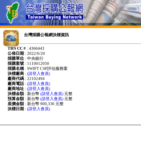
台灣採購公報網決標資訊
TBN CC #
: 4366443
公佈日期
: 2022/6/20
採購單位
: 中央銀行
採購案號
: 1110012050
採購名稱
: SWIFT CSP評估服務案
決標廠商
:
(請登入會員)
廠商代碼
: 22102494
廠商電話
:
(請登入會員)
廠商地址
:
(請登入會員)
決標金額
: 新台幣
(請登入會員)
元整
預算金額
: 新台幣
(請登入會員)
元整
底價金額
: 新台幣 900,336 元整
決標日期
:
(請登入會員)