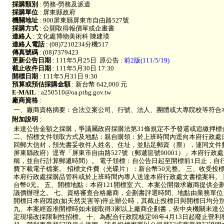
採購類別
: 勞務-勞務及派遣
採購單位
: 屏東縣政府
機關地址
: 900屏東縣屏東市自由路527號
採購方式
: 公開取得報價單或企畫書
連絡人
: 文化處博物美術科 陳建瑛
連絡人電話
: (08)7210234分機517
傳真號碼
: (08)7379423
更新公告日期
: 111年5月25日
原公告 :
前2版(111/5/19)
截止收件日期
: 111年5月30日 17:30
開標日期
: 111年5月31日 9:30
預算或預估採購金額
: 新台幣 642,000 元
E-MAIL
: a250510@oa.pthg.gov.tw
廠商資格
:
一、廠商資格摘要：合法立案公司、行號、法人、團體或大專院校等符合
附加說明
:
未達公告金額之採購，爭議屬政府採購法第31條規定不予發還或追繳押標金
二、招標文件領取方式及地點：親自購領：於上班時間內逕向本府行政處
回郵大信封，預先書妥收件人姓名、住址，並貼足郵資（票），連同文件
屏東縣政府）逕寄「屏東市自由路527號（郵遞區號90001）」本府行政
稱，並自行計算郵遞時間）。 電子領標：自公告日起至開標前1日止，自
費下載電子檔案。 招標文件費（光碟片）：新台幣50元整。 三、收受投
本府行政處採購品管科或於上班時間內專人送達本府行政處文書檔案科。
台幣0元。 五、開標地點：本府121開標室 六、本案公開徵求廠商提供
議價辦理之。 七、資格審查合格廠商，企劃書評選時間、地點由業務單位
開標日本府因故(如天然災害等)停止辦公時，其截止投標日與開標日均分
九、本案經簽准開標時如未能取得3家以上廠商企劃書，依中央機關未達公
定現場改採限制性招標。 十、為配合行政院核定98年4月13日起廢止營