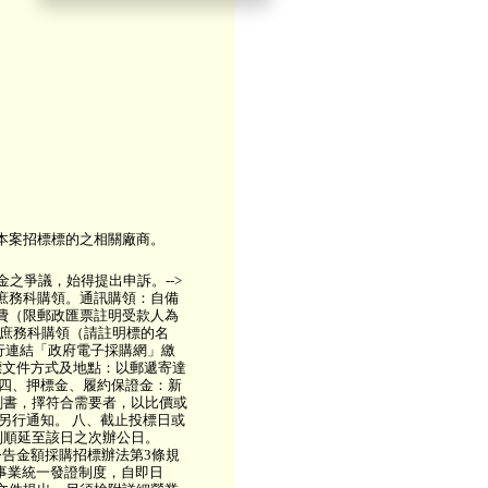
本案招標標的之相關廠商。
之爭議，始得提出申訴。-->
庶務科購領。通訊購領：自備
費（限郵政匯票註明受款人為
處庶務科購領（請註明標的名
行連結「政府電子採購網」繳
標文件方式及地點：以郵遞寄達
 四、押標金、履約保證金：新
企劃書，擇符合需要者，以比價或
另行通知。 八、截止投標日或
別順延至該日之次辦公日。
告金額採購招標辦法第3條規
利事業統一發證制度，自即日