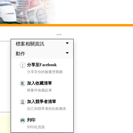
...
標案相關資訊
動作
分享至Facebook
分享至你的臉書塗鴉牆
加入收藏清單
將案件收藏起來
加入競爭者清單
自己與競爭者的比較圖表
列印
列印此頁面