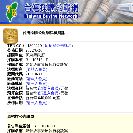
台灣採購公報網決標資訊
TBN CC #
: 4366260 (
原招標公告訊息
)
公佈日期
: 2022/6/20
採購單位
: 屏東縣政府
採購案號
: B1110518-1B
採購名稱
: 聲音故事策展執行委託案
決標廠商
:
(請登入會員)
廠商代碼
: 91018633
廠商電話
:
(請登入會員)
廠商地址
:
(請登入會員)
決標金額
: 新台幣
(請登入會員)
元整
預算金額
: 新台幣
(請登入會員)
元整
底價金額
: 新台幣 640,000 元整
決標日期
:
(請登入會員)
原招標公告訊息
公告單位案號
: B1110518-1B
採購名稱
: 聲音故事策展執行委託案