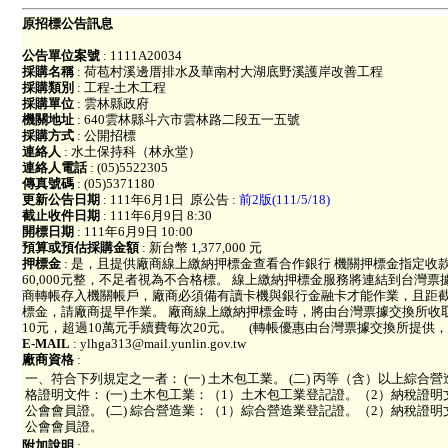
原招標公告訊息
公告單位案號
: 1111A20034
採購名稱
: 荷苞村溪邊厝排水及華南村大湖底野溪護岸改善工程
採購類別
: 工程-土木工程
採購單位
: 雲林縣政府
機關地址
: 640雲林縣斗六市雲林路二段五一五號
採購方式
: 公開招標
連絡人
: 水土保持科（林永堂）
連絡人電話
: (05)5522305
傳真號碼
: (05)5371180
更新公告日期
: 111年6月1日
原公告 :
前2版(111/5/18)
截止收件日期
: 111年6月9日 8:30
開標日期
: 111年6月9日 10:00
預算或預估採購金額
: 新台幣 1,377,000 元
押標金
: 是，且提供廠商線上繳納押標金查看合作銀行 機關押標金指定收
60,000元整，不足者視為不合格標。 線上繳納押標金服務將連結到台灣
商轉帳存入機關帳戶，廠商必須備有讀卡機與銀行金融卡才能作業，且距截
標金，請廠商提早作業。 廠商線上繳納押標金時，將由台灣票據交換所收
10元，超過10萬元手續費每次20元。 (轉帳優惠由台灣票據交換所提供，優惠
E-MAIL
: ylhga313@mail.yunlin.gov.tw
廠商資格
:
一、符合下列規定之一者： (一) 土木包工業。 (二) 丙等（含）以上綜合
格證明文件： (一) 土木包工業：（1）土木包工業登記證。（2）納稅證
公會會員證。 (二) 綜合營造業：（1）綜合營造業登記證。（2）納稅證
公會會員證。
附加說明
: