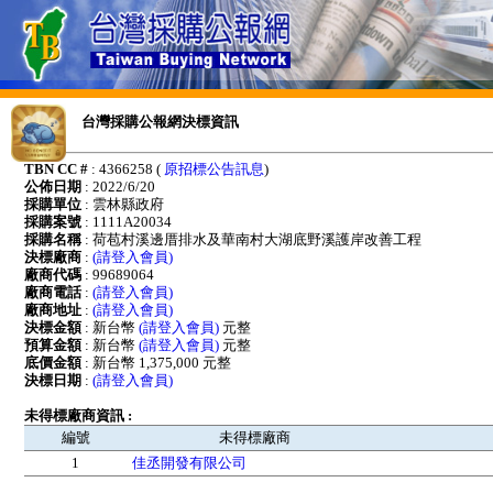
台灣採購公報網決標資訊
TBN CC #
: 4366258 (
原招標公告訊息
)
公佈日期
: 2022/6/20
採購單位
: 雲林縣政府
採購案號
: 1111A20034
採購名稱
: 荷苞村溪邊厝排水及華南村大湖底野溪護岸改善工程
決標廠商
:
(請登入會員)
廠商代碼
: 99689064
廠商電話
:
(請登入會員)
廠商地址
:
(請登入會員)
決標金額
: 新台幣
(請登入會員)
元整
預算金額
: 新台幣
(請登入會員)
元整
底價金額
: 新台幣 1,375,000 元整
決標日期
:
(請登入會員)
未得標廠商資訊 :
編號
未得標廠商
1
佳丞開發有限公司