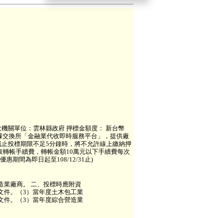
款機關單位：雲林縣政府 押標金額度： 新台幣
票據交換所「金融業代收即時服務平台」，提供廠
止投標期限不足5分鐘時，將不允許線上繳納押
取轉帳手續費，轉帳金額10萬元以下手續費每次
期間為即日起至108/12/31止)
營造業廠商。 二、投標時應附資
明文件。（3）當年度土木包工業
明文件。（3）當年度綜合營造業