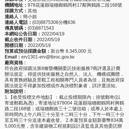
機關地址：
978花蓮縣瑞穗鄉鶴岡村17鄰興鶴路二段168號
採購方式：
其他
連絡人：
簡小姐
連絡人電話：
(03)8875306分機636
傳真號碼：
(03)8871543
本網站公告日期：
2022/04/19
截止收件日期：
2022/05/19
開標日期：
2022/05/19
預算或預估採購金額：
新台幣 8,345,000 元
Email：
erv1301-erv@tbroc.gov.tw
廠商資格 :
符合政府採購法第8條暨機關委託技術服務?商評選及計費
辦法規定，得提供技術服務之自然人、法人、機構或團體，
具有實務經驗及景觀工程相關專門人員者為佳，且無政府採
購法規定不得參加投標或作為決標對象者，詳評選須知。
附加說明 :
1.【收受投標文件地點】：截止投標期限內；掛號郵奇(以
寄達郵戳為憑)，寄達地址978004 花蓮縣瑞穗鄉鶴岡村興鶴
路二段168號；或瑞穗郵政三十二號信箱；或專人於本處上
班時間內上午八時三十分至十二時三十分，下午一時三十分
至五時三十分送達本處收發。 2.本案預算金額新臺幣834萬
5,000元整，含非建築物工程規劃設計及監造及其他委託辦