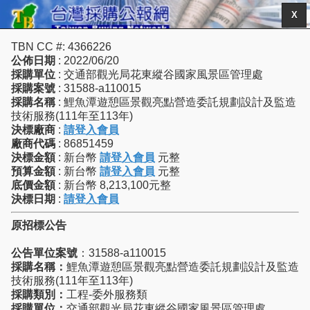
X
TBN CC #: 4366226
公佈日期
: 2022/06/20
採購單位
: 交通部觀光局花東縱谷國家風景區管理處
採購案號
: 31588-a110015
採購名稱
: 鯉魚潭遊憩區景觀亮點營造委託規劃設計及監造
技術服務(111年至113年)
決標廠商
:
請登入會員
廠商代碼
: 86851459
決標金額
: 新台幣
請登入會員
元整
預算金額
: 新台幣
請登入會員
元整
底價金額
: 新台幣 8,213,100元整
決標日期
:
請登入會員
原招標公告
公告單位案號
：31588-a110015
採購名稱：
鯉魚潭遊憩區景觀亮點營造委託規劃設計及監造
技術服務(111年至113年)
採購類別：
工程-委外服務類
採購單位：
交通部觀光局花東縱谷國家風景區管理處