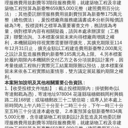
理服務費用規劃費等3階段服務費用，就建築物工程及非建
築物工程預算為新臺幣659萬5,000元整（建照費用百分比
法）；其他委託辦理服務費用規劃費預算為新臺幣175萬元
整（總包價法），爰投標廠商服務建議書成本分析與報價請
確為?考。投標資料之標單為重要審查文件，務請慎為考
量，倘對標單內容有相關疑義，請與本處承辦課室（工務
課）聯繫洽詢。 3.本標案保留未來向得標廠商增購之權
利，本機關屆時得視實際需要辦理擴充，其擴充期限至114
年12月31日止，擴充金額以工程建造費用新臺幣2,000萬元
之設計及監造服務費約新臺幣165萬元為上限。 4.另本標案
於履約期限內本機關所交付乙方之各分項規劃設計案件，因
考量後續工程執行實際完工結案期限難以預估，故本標案保
留未來依各工程實際結案情形，雙方議定展延履約期限之權
利。
本案附加說明及其他相關重要公告資訊 :
1.【收受投標文件地點】：截止投標期限內；掛號郵奇(以
寄達郵戳為憑)，寄達地址978004 花蓮縣瑞穗鄉鶴岡村興鶴
路二段168號；或瑞穗郵政三十二號信箱；或專人於本處上
班時間內上午八時三十分至十二時三十分，下午一時三十分
至五時三十分送達本處收發。 2.本案預算金額新臺幣834萬
5,000元整，含非建築物工程規劃設計及監造及其他委託辦
理服務費用規劃費等3階段服務費用，就建築物工程及非建