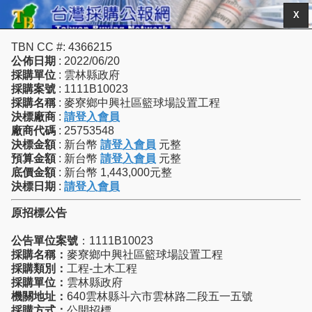
X
TBN CC #: 4366215
公佈日期
: 2022/06/20
採購單位
: 雲林縣政府
採購案號
: 1111B10023
採購名稱
: 麥寮鄉中興社區籃球場設置工程
決標廠商
:
請登入會員
廠商代碼
: 25753548
決標金額
: 新台幣
請登入會員
元整
預算金額
: 新台幣
請登入會員
元整
底價金額
: 新台幣 1,443,000元整
決標日期
:
請登入會員
原招標公告
公告單位案號
：1111B10023
採購名稱：
麥寮鄉中興社區籃球場設置工程
採購類別：
工程-土木工程
採購單位：
雲林縣政府
機關地址：
640雲林縣斗六市雲林路二段五一五號
採購方式：
公開招標