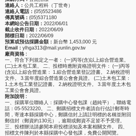
連絡人：
公共工程科（丁世奇）
連絡人電話：
(05)5523486
傳真號碼：
(05)5371180
本網站公告日期：
2022/06/01
截止收件日期：
2022/06/09
開標日期：
2022/06/09
預算或預估採購金額：
新台幣 1,453,000 元
Email：
ylhga313@mail.yunlin.gov.tw
廠商資格 :
一、符合下列規定之一者： (一)丙等(含)以上綜合營造業。
(二)土木包工業。 二、投標時應附資格證明文件： (一)丙等
(含)以上綜合營造業： 1.綜合營造業登記證書。 2.納稅證明
文件。 3.當年度綜合營造業公會會員證。 (二)土木包工業：
1.土木包工業登記證書。 2.納稅證明文件。 3.當年度土木包
工業公會會員證。
附加說明 :
一、採購單位聯絡人：採購中心發包課（趙純平），聯絡電
話：05-5523220。 二、郵購招標文件者請自行估計郵寄時
間，寄達本縣採購中心，郵購信封上請註明標的名稱並附回
郵信封（郵資約130元），逾期或郵資不足皆不予受理。
三、投標辦法請參閱本府投標須知及本案相關文件。 四、
招標文件陳列於本縣採購中心發包課，免費公開閱覽。