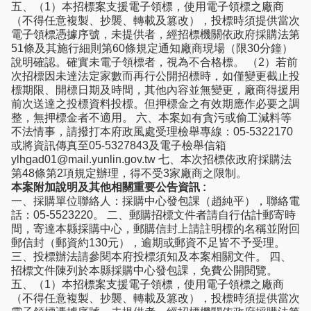
五、（1）本招標案支援電子領標，使用電子領標之廠商
（不得任意複製、抄襲、轉載及篡改），投標時須提供當次
電子領標憑據序號，未提供者，經招標機關依政府採購法第
51條及其施行細則第60條規定通知廠商現場（限30分鐘）
說明確認。確實未電子領標者，視為不合格標。 （2）若前
次招標因未達法定家數而再行公開招標時，如僅變更截止投
標期限、開標日期及時間，其他內容並無變更，廠商得援用
前次送達之投標資料投標。但押標金之有效期應作必要之調
整，無押標金者不適用。 六、本案如有貪污或偷工減料等
不法情事，請撥打本府政風處受理檢舉專線：05-5322170
或將資訊傳真至05-5327843及電子檢舉信箱
ylhgad01@mail.yunlin.gov.tw 七、本次招標依政府採購法
第48條第2項規定辦理，得不受3家廠商之限制。
本案附加說明及其他相關重要公告資訊 :
一、採購單位聯絡人：採購中心發包課（趙純平），聯絡電
話：05-5523220。 二、郵購招標文件者請自行估計郵寄時
間，寄達本縣採購中心，郵購信封上請註明標的名稱並附回
郵信封（郵資約130元），逾期或郵資不足皆不予受理。
三、投標辦法請參閱本府投標須知及本案相關文件。 四、
招標文件陳列於本縣採購中心發包課，免費公開閱覽。
五、（1）本招標案支援電子領標，使用電子領標之廠商
（不得任意複製、抄襲、轉載及篡改），投標時須提供當次