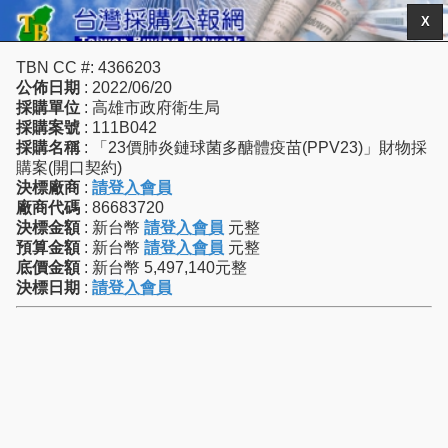
X
TBN CC #: 4366203
公佈日期
: 2022/06/20
採購單位
: 高雄市政府衛生局
採購案號
: 111B042
採購名稱
: 「23價肺炎鏈球菌多醣體疫苗(PPV23)」財物採
購案(開口契約)
決標廠商
:
請登入會員
廠商代碼
: 86683720
決標金額
: 新台幣
請登入會員
元整
預算金額
: 新台幣
請登入會員
元整
底價金額
: 新台幣 5,497,140元整
決標日期
:
請登入會員