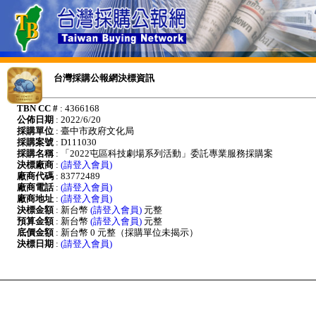
台灣採購公報網決標資訊
TBN CC #
: 4366168
公佈日期
: 2022/6/20
採購單位
: 臺中市政府文化局
採購案號
: D111030
採購名稱
: 「2022屯區科技劇場系列活動」委託專業服務採購案
決標廠商
:
(請登入會員)
廠商代碼
: 83772489
廠商電話
:
(請登入會員)
廠商地址
:
(請登入會員)
決標金額
: 新台幣
(請登入會員)
元整
預算金額
: 新台幣
(請登入會員)
元整
底價金額
: 新台幣 0 元整（採購單位未揭示）
決標日期
:
(請登入會員)