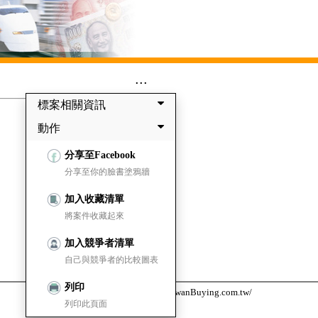
...
標案相關資訊
動作
分享至Facebook
分享至你的臉書塗鴉牆
加入收藏清單
將案件收藏起來
加入競爭者清單
自己與競爭者的比較圖表
列印
台灣採購公報網 https://www.TaiwanBuying.com.tw/
列印此頁面