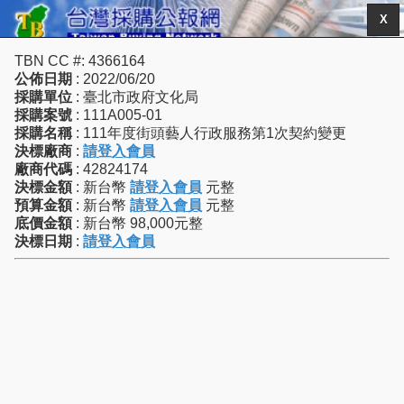
X
TBN CC #: 4366164
公佈日期
: 2022/06/20
採購單位
: 臺北市政府文化局
採購案號
: 111A005-01
採購名稱
: 111年度街頭藝人行政服務第1次契約變更
決標廠商
:
請登入會員
廠商代碼
: 42824174
決標金額
: 新台幣
請登入會員
元整
預算金額
: 新台幣
請登入會員
元整
底價金額
: 新台幣 98,000元整
決標日期
:
請登入會員