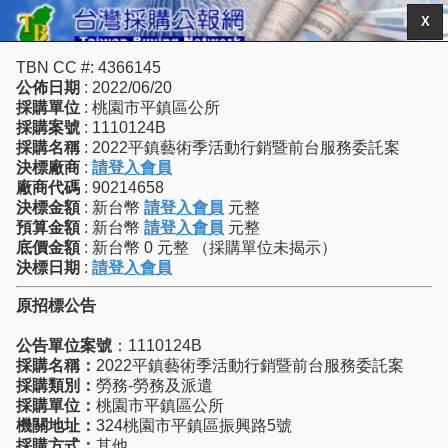
X
TBN CC #: 4366145
公佈日期
: 2022/06/20
採購單位
: 桃園市平鎮區公所
採購案號
: 1110124B
採購名稱
: 2022平鎮藝術季活動行銷暨前台服務委託案
決標廠商
:
請登入會員
廠商代碼
: 90214658
決標金額
: 新台幣
請登入會員
元整
預算金額
: 新台幣
請登入會員
元整
底價金額
: 新台幣 0 元整 （採購單位未揭示）
決標日期
:
請登入會員
原招標公告
公告單位案號
：1110124B
採購名稱：
2022平鎮藝術季活動行銷暨前台服務委託案
採購類別：
勞務-勞務及派遣
採購單位：
桃園市平鎮區公所
機關地址：
324桃園市平鎮區振興路5號
採購方式：
其他