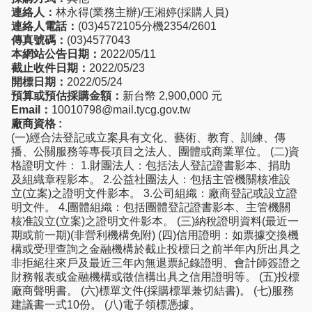
連絡人：
林永得(業務主辦)/王湘婷(採購人員)
連絡人電話：
(03)4572105分機2354/2601
傳真號碼：
(03)4577043
本網站公告日期：
2022/05/11
截止收件日期：
2022/05/23
開標日期：
2022/05/24
預算或預估採購金額：
新台幣 2,900,000 元
Email：
10010798@mail.tycg.gov.tw
廠商資格 :
(一)經合法登記或立案具有文化、藝術、教育、訓練、傳
播、公關服務等專長項目之法人、團體或商業單位。 (二)資
格證明文件： 1.財團法人：包括法人登記證書影本、捐助
及組織章程影本。 2.公益社團法人：包括主管機關核准設
立(立案)之證明文件影本。 3.公司組織：廠商登記或設立證
明文件。 4.團體組織：包括團體登記證書影本、主管機關
核准設立(立案)之證明文件影本。 (三)納稅證明資料(最近一
期或前一期)(非營利機構免附) (四)信用證明：如票據交換機
構或受理查詢之金融機構於截止投標日之前半年內所出具之
非拒絕往來戶及最近三年內無退票紀錄證明、會計師簽證之
財務報表或金融機構或徵信構出具之信用證明等。 (五)投標
廠商聲明書。 (六)標單文件(採購標單兼切結書)。 (七)服務
建議書一式10份。 (八)電子領標憑據。