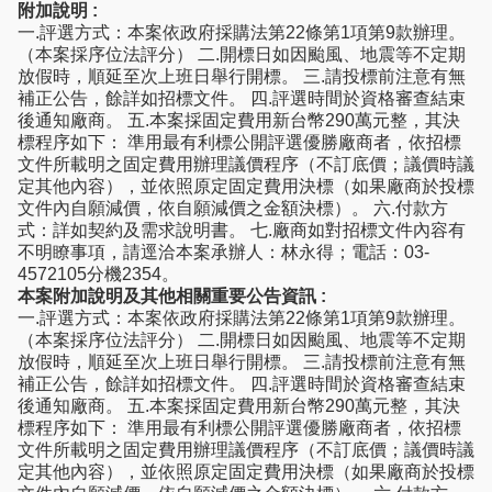
附加說明 :
一.評選方式：本案依政府採購法第22條第1項第9款辦理。
（本案採序位法評分） 二.開標日如因颱風、地震等不定期
放假時，順延至次上班日舉行開標。 三.請投標前注意有無
補正公告，餘詳如招標文件。 四.評選時間於資格審查結束
後通知廠商。 五.本案採固定費用新台幣290萬元整，其決
標程序如下： 準用最有利標公開評選優勝廠商者，依招標
文件所載明之固定費用辦理議價程序（不訂底價；議價時議
定其他內容），並依照原定固定費用決標（如果廠商於投標
文件內自願減價，依自願減價之金額決標）。 六.付款方
式：詳如契約及需求說明書。 七.廠商如對招標文件內容有
不明瞭事項，請逕洽本案承辦人：林永得；電話：03-
4572105分機2354。
本案附加說明及其他相關重要公告資訊 :
一.評選方式：本案依政府採購法第22條第1項第9款辦理。
（本案採序位法評分） 二.開標日如因颱風、地震等不定期
放假時，順延至次上班日舉行開標。 三.請投標前注意有無
補正公告，餘詳如招標文件。 四.評選時間於資格審查結束
後通知廠商。 五.本案採固定費用新台幣290萬元整，其決
標程序如下： 準用最有利標公開評選優勝廠商者，依招標
文件所載明之固定費用辦理議價程序（不訂底價；議價時議
定其他內容），並依照原定固定費用決標（如果廠商於投標