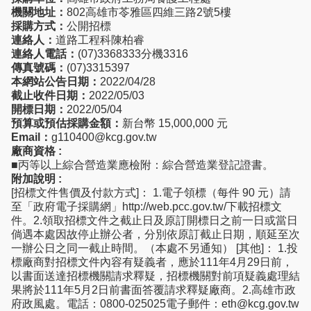
機關地址：
802高雄市苓雅區四維三路2號5樓
採購方式：
公開招標
連絡人：
道路工程科陳柏睿
連絡人電話：
(07)3368333分機3316
傳真號碼：
(07)3315397
本網站公告日期：
2022/04/28
截止收件日期：
2022/05/03
開標日期：
2022/05/04
預算或預估採購金額：
新台幣 15,000,000 元
Email：
g110400@kcg.gov.tw
廠商資格 :
■丙等以上綜合營造業應檢附：綜合營造業登記證書。
附加說明 :
[招標文件售價及付款方式]： 1.電子領標（每件 90 元）請
至「政府電子採購網」http://web.pcc.gov.tw/下載招標文
件。2.領取招標文件之截止日及原訂開標日之前一日或當日
倘遇本處因故停止辦公者，分別依原訂截止日期，順延至次
一辦公日之同一截止時間。（本處不另通知） [其他]： 1.投
標廠商對招標文件內容有疑義者，應於111年4月29日前，
以書面送達招標機關請求釋疑，招標機關對前項疑義處理結
果將於111年5月2日前書面答覆請求釋疑廠商。2.高雄市政
府政風處。電話：0800-025025電子郵件：eth@kcg.gov.tw