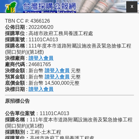
X
TBN CC #: 4366126
公佈日期
: 2022/06/20
採購單位
: 高雄市政府工務局養護工程處
採購案號
: 11101CA013
採購名稱
: 111年度本市道路附屬設施改善及緊急搶修工程
(開口契約)(第1標)
決標廠商
:
請登入會員
廠商代碼
: 24681765
決標金額
: 新台幣
請登入會員
元整
預算金額
: 新台幣
請登入會員
元整
底價金額
: 新台幣 14,500,000元整
決標日期
:
請登入會員
原招標公告
公告單位案號
：11101CA013
採購名稱：
111年度本市道路附屬設施改善及緊急搶修工程
(開口契約)(第1標)
採購類別：
工程-土木工程
採購單位：
高雄市政府工務局養護工程處