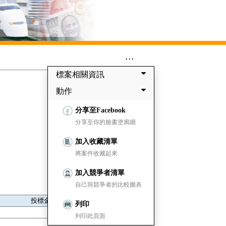
...
標案相關資訊
動作
分享至Facebook
分享至你的臉書塗鴉牆
加入收藏清單
將案件收藏起來
加入競爭者清單
自己與競爭者的比較圖表
投標金額
列印
7,456,610
列印此頁面