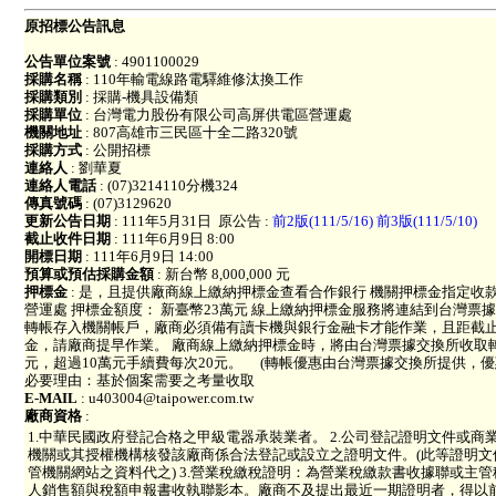
原招標公告訊息
公告單位案號
: 4901100029
採購名稱
: 110年輸電線路電驛維修汰換工作
採購類別
: 採購-機具設備類
採購單位
: 台灣電力股份有限公司高屏供電區營運處
機關地址
: 807高雄市三民區十全二路320號
採購方式
: 公開招標
連絡人
: 劉華夏
連絡人電話
: (07)3214110分機324
傳真號碼
: (07)3129620
更新公告日期
: 111年5月31日
原公告 :
前2版(111/5/16)
前3版(111/5/10)
截止收件日期
: 111年6月9日 8:00
開標日期
: 111年6月9日 14:00
預算或預估採購金額
: 新台幣 8,000,000 元
押標金
: 是，且提供廠商線上繳納押標金查看合作銀行 機關押標金指定
營運處 押標金額度： 新臺幣23萬元 線上繳納押標金服務將連結到台灣
轉帳存入機關帳戶，廠商必須備有讀卡機與銀行金融卡才能作業，且距截止
金，請廠商提早作業。 廠商線上繳納押標金時，將由台灣票據交換所收取轉
元，超過10萬元手續費每次20元。 (轉帳優惠由台灣票據交換所提供，優惠期
必要理由：基於個案需要之考量收取
E-MAIL
: u403004@taipower.com.tw
廠商資格
:
1.中華民國政府登記合格之甲級電器承裝業者。 2.公司登記證明文件或
機關或其授權機構核發該廠商係合法登記或設立之證明文件。(此等證明文
管機關網站之資料代之) 3.營業稅繳稅證明：為營業稅繳款書收據聯或主
人銷售額與稅額申報書收執聯影本。廠商不及提出最近一期證明者，得以