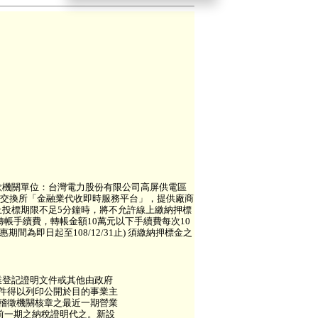
收款機關單位：台灣電力股份有限公司高屏供電區
票據交換所「金融業代收即時服務平台」，提供廠商
投標期限不足5分鐘時，將不允許線上繳納押標
帳手續費，轉帳金額10萬元以下手續費每次10
間為即日起至108/12/31止) 須繳納押標金之
商業登記證明文件或其他由政府
件得以列印公開於目的事業主
管稽徵機關核章之最近一期營業
前一期之納稅證明代之。新設