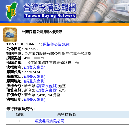
台灣採購公報網決標資訊
TBN CC #
: 4366112 (
原招標公告訊息
)
公佈日期
: 2022/6/20
採購單位
: 台灣電力股份有限公司高屏供電區營運處
採購案號
: 4901100029
採購名稱
: 110年輸電線路電驛維修汰換工作
決標廠商
:
(請登入會員)
廠商代碼
: 27702454
廠商電話
:
(請登入會員)
廠商地址
:
(請登入會員)
決標金額
: 新台幣
(請登入會員)
元整
預算金額
: 新台幣
(請登入會員)
元整
底價金額
: 新台幣 7,456,194 元整
決標日期
:
(請登入會員)
未得標廠商資訊 :
編號
未得標廠商
1
翊凌機電有限公司