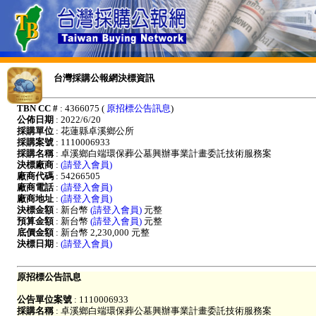
台灣採購公報網決標資訊
TBN CC #
: 4366075 (
原招標公告訊息
)
公佈日期
: 2022/6/20
採購單位
: 花蓮縣卓溪鄉公所
採購案號
: 1110006933
採購名稱
: 卓溪鄉白端環保葬公墓興辦事業計畫委託技術服務案
決標廠商
:
(請登入會員)
廠商代碼
: 54266505
廠商電話
:
(請登入會員)
廠商地址
:
(請登入會員)
決標金額
: 新台幣
(請登入會員)
元整
預算金額
: 新台幣
(請登入會員)
元整
底價金額
: 新台幣 2,230,000 元整
決標日期
:
(請登入會員)
原招標公告訊息
公告單位案號
: 1110006933
採購名稱
: 卓溪鄉白端環保葬公墓興辦事業計畫委託技術服務案