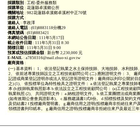
採購類別
: 工程-委外服務類
採購單位
: 花蓮縣卓溪鄉公所
機關地址
: 982花蓮縣卓溪鄉卓溪村中正70號
採購方式
:
連絡人
: 李政澤
連絡人電話
: (03)8883118分機29
傳真號碼
: (03)8883421
本網站公告日期
: 111年5月17日
截止收件日期
: 111年5月31日 8:30
開標日期
: 111年5月31日 9:00
預算或預估採購金額
: 新台幣 2,230,000 元
E-MAIL
: a7850316@mail.zhuo-xi.gov.tw
廠商資格
:
(一) 基本資料： 1、 依法登記執業之水土保持技師、大地技師、水利技
2、 依前述專業技師設立之工程技術顧問公司 (二) 應附證明文件： 3、 
記證或商業登記證明亦或法人登記證等證明文件；廠商得以列印公開於目
之) (1)、 依投標單位為特性檢具之證明文件： a.依法登記執業之專業技師
本 (b)技師執業執照影本 b.依法設立之工程技術顧問公司： (a)工程技術顧
執業執照 (2)、 共同證明文件： a.納稅證明文件。 b.依工業團體法或
(如有效期公會會員證影本)。 c.服務建議書1式8份。 d.招標投標及契約文
及切結書2 f.投標廠商聲明書。 g.廠商信用之證明(投標廠商非拒絕往來戶及
領標證書列印紙本。 g.廠商信用之證明(投標廠商非拒絕往來戶及最近三年