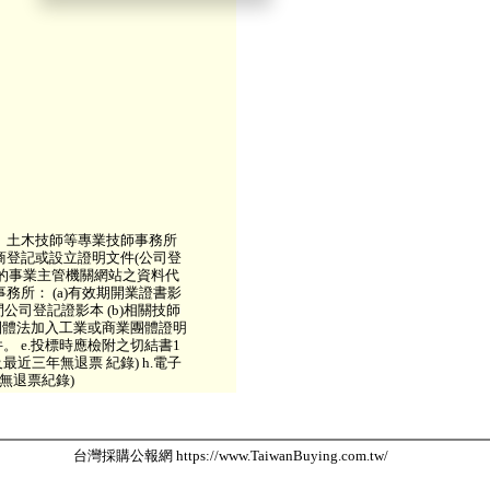
師、土木技師等專業技師事務所
廠商登記或設立證明文件(公司登
的事業主管機關網站之資料代
事務所： (a)有效期開業證書影
問公司登記證影本 (b)相關技師
商業團體法加入工業或商業團體證明
件。 e.投標時應檢附之切結書1
最近三年無退票 紀錄) h.電子
無退票紀錄)
台灣採購公報網 https://www.TaiwanBuying.com.tw/