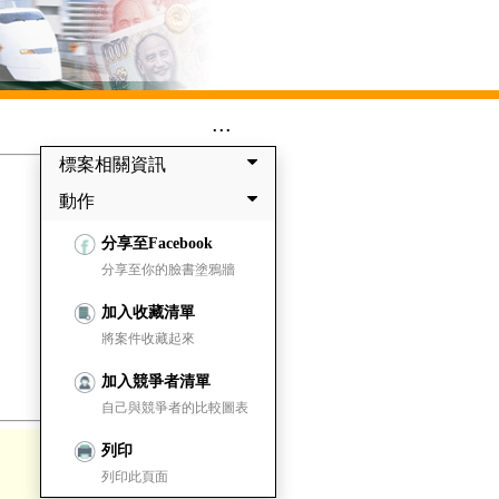
...
標案相關資訊
動作
分享至Facebook
分享至你的臉書塗鴉牆
加入收藏清單
將案件收藏起來
加入競爭者清單
自己與競爭者的比較圖表
列印
列印此頁面