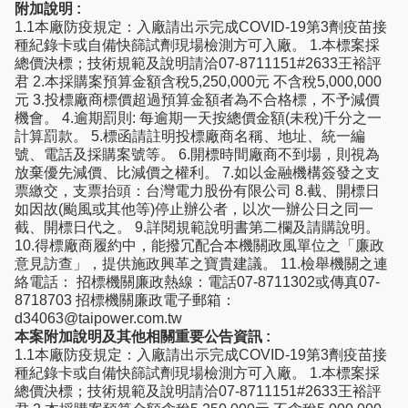
附加說明 :
1.1本廠防疫規定：入廠請出示完成COVID-19第3劑疫苗接
種紀錄卡或自備快篩試劑現場檢測方可入廠。 1.本標案採
總價決標；技術規範及說明請洽07-8711151#2633王裕評
君 2.本採購案預算金額含稅5,250,000元 不含稅5,000,000
元 3.投標廠商標價超過預算金額者為不合格標，不予減價
機會。 4.逾期罰則: 每逾期一天按總價金額(未稅)千分之一
計算罰款。 5.標函請註明投標廠商名稱、地址、統一編
號、電話及採購案號等。 6.開標時間廠商不到場，則視為
放棄優先減價、比減價之權利。 7.如以金融機構簽發之支
票繳交，支票抬頭：台灣電力股份有限公司 8.截、開標日
如因故(颱風或其他等)停止辦公者，以次一辦公日之同一
截、開標日代之。 9.詳閱規範說明書第二欄及請購說明。
10.得標廠商履約中，能撥冗配合本機關政風單位之「廉政
意見訪查」，提供施政興革之寶貴建議。 11.檢舉機關之連
絡電話： 招標機關廉政熱線：電話07-8711302或傳真07-
8718703 招標機關廉政電子郵箱：
d34063@taipower.com.tw
本案附加說明及其他相關重要公告資訊 :
1.1本廠防疫規定：入廠請出示完成COVID-19第3劑疫苗接
種紀錄卡或自備快篩試劑現場檢測方可入廠。 1.本標案採
總價決標；技術規範及說明請洽07-8711151#2633王裕評