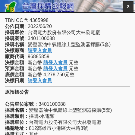
X
TBN CC #: 4365998
公佈日期
: 2022/06/20
採購單位
: 台灣電力股份有限公司大林發電廠
採購案號
: 3401100088
採購名稱
: 變壓器油中氣體線上型監測器採購(5套)
決標廠商
:
請登入會員
廠商代碼
: 96885859
決標金額
: 新台幣
請登入會員
元整
預算金額
: 新台幣
請登入會員
元整
底價金額
: 新台幣 4,278,750元整
決標日期
:
請登入會員
原招標公告
公告單位案號
：3401100088
採購名稱：
變壓器油中氣體線上型監測器採購(5套)
採購類別：
採購-水電類
採購單位：
台灣電力股份有限公司大林發電廠
機關地址：
812高雄市小港區大林路3號
採購方式：
其他