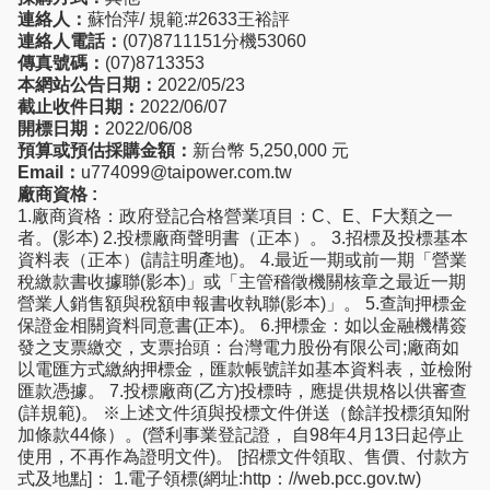
連絡人：
蘇怡萍/ 規範:#2633王裕評
連絡人電話：
(07)8711151分機53060
傳真號碼：
(07)8713353
本網站公告日期：
2022/05/23
截止收件日期：
2022/06/07
開標日期：
2022/06/08
預算或預估採購金額：
新台幣 5,250,000 元
Email：
u774099@taipower.com.tw
廠商資格 :
1.廠商資格：政府登記合格營業項目：C、E、F大類之一
者。(影本) 2.投標廠商聲明書（正本）。 3.招標及投標基本
資料表（正本）(請註明產地)。 4.最近一期或前一期「營業
稅繳款書收據聯(影本)」或「主管稽徵機關核章之最近一期
營業人銷售額與稅額申報書收執聯(影本)」。 5.查詢押標金
保證金相關資料同意書(正本)。 6.押標金：如以金融機構簽
發之支票繳交，支票抬頭：台灣電力股份有限公司;廠商如
以電匯方式繳納押標金，匯款帳號詳如基本資料表，並檢附
匯款憑據。 7.投標廠商(乙方)投標時，應提供規格以供審查
(詳規範)。 ※上述文件須與投標文件併送（餘詳投標須知附
加條款44條）。(營利事業登記證， 自98年4月13日起停止
使用，不再作為證明文件)。 [招標文件領取、售價、付款方
式及地點]： 1.電子領標(網址:http：//web.pcc.gov.tw)