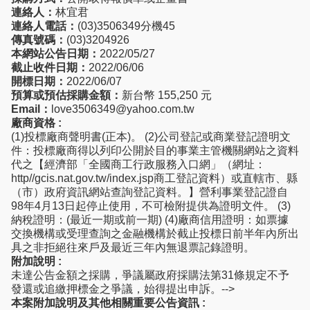
連絡人：
林宜君
連絡人電話：
(03)3506349分機45
傳真號碼：
(03)3204926
本網站公告日期：
2022/05/27
截止收件日期：
2022/06/06
開標日期：
2022/06/07
預算或預估採購金額：
新台幣 155,250 元
Email：
love3506349@yahoo.com.tw
廠商資格 :
(1)投標廠商聲明書(正本)。 (2)公司登記或商業登記證明文
件：投標廠商得以列印公開於目的事業主管機關網站之資料
代之【經濟部「全國商工行政服務入口網」（網址：
http//gcis.nat.gov.tw/index.jsp商工登記資料）或直轄市、縣
（市）政府資訊網站查詢登記資料。】營利事業登記證自
98年4月13日起停止使用，不可檢附提供為證明文件。 (3)
納稅證明：(最近一期或前一期) (4)廠商信用證明：如票據
交換機構或受理查詢之金融機構於截止投標日前半年內所出
具之非拒絕往來戶及最近三年內無退票記錄證明。
附加說明 :
未達公告金額之採購，爭議屬政府採購法第31條規定不予
發還或追繳押標金之爭議，始得提出申訴。-->
本案附加說明及其他相關重要公告資訊 :