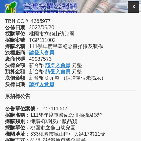
X
TBN CC #: 4365977
公佈日期
: 2022/06/20
採購單位
: 桃園市立龜山幼兒園
採購案號
: TGP111002
採購名稱
: 111學年度畢業紀念冊拍攝及製作
決標廠商
:
請登入會員
廠商代碼
: 49987573
決標金額
: 新台幣
請登入會員
元整
預算金額
: 新台幣
請登入會員
元整
底價金額
: 新台幣 0 元整 （採購單位未揭示）
決標日期
:
請登入會員
原招標公告
公告單位案號
：TGP111002
採購名稱：
111學年度畢業紀念冊拍攝及製作
採購類別：
採購-印刷及出版品類
採購單位：
桃園市立龜山幼兒園
機關地址：
333桃園市龜山區中興路17巷11號
採購方式：
公開取得報價單或企畫書