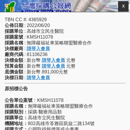
X
TBN CC #: 4365929
公佈日期
: 2022/06/20
採購單位
: 高雄市立民生醫院
採購案號
: KMSH11078
採購名稱
: 無障礙福祉車策略聯盟醫療合作
決標廠商
:
請登入會員
廠商代碼
: 81106236
決標金額
: 新台幣
請登入會員
元整
預算金額
: 新台幣
請登入會員
元整
底價金額
: 新台幣 891,000元整
決標日期
:
請登入會員
原招標公告
公告單位案號
：KMSH11078
採購名稱：
無障礙福祉車策略聯盟醫療合作
採購類別：
採購-醫療用品類
採購單位：
高雄市立民生醫院
機關地址：
802高雄市苓雅區凱旋二路134號
採購方式：
公開取得報價單或企畫書