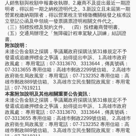
人銷售額與稅額申報書收執聯。2.廠商不及提出最近一期證
明者，得以前一期之納稅證明代之。3.新設立且未屆第一期
營業稅繳納期限者，得以營業稅主管稽徵機關核發之核准設
立登記公函及申領統一發票購票證明相關文件代之。
（三）招標投標及契約文件。 （四）投標廠商聲明書。
（五）交通局辦理之「無障礙計程車駕駛人訓練」結訓證
書。
附加說明 :
未達公告金額之採購，爭議屬政府採購法第31條規定不予
發還或追繳押標金之爭議，始得提出申訴。 1.高雄巿政府
政風處： 專用電話：07-3313670、3313644，傳真號碼：
07-3313655 專用信箱：高雄巿郵政2299號信箱。 2.高雄巿
政府衛生局政風室：專用電話：07-7132352 專用信箱：高
雄巿郵政889號信箱。 3.高雄市立民生醫院政風室：專用電
話：07-7619211
本案附加說明及其他相關重要公告資訊 :
未達公告金額之採購，爭議屬政府採購法第31條規定不予
發還或追繳押標金之爭議，始得提出申訴。 1.高雄巿政府
政風處： 專用電話：07-3313670、3313644，傳真號碼：
07-3313655 專用信箱：高雄巿郵政2299號信箱。 2.高雄巿
政府衛生局政風室：專用電話：07-7132352 專用信箱：高
雄巿郵政889號信箱。 3.高雄市立民生醫院政風室：專用電