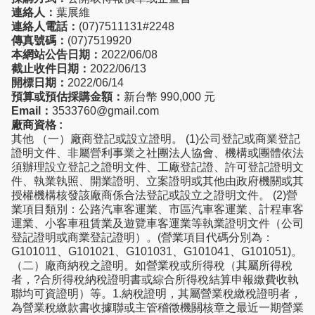
連絡人：
葉展維
連絡人電話：
(07)7511131#2248
傳真號碼：
(07)7519920
本網站公告日期：
2022/06/08
截止收件日期：
2022/06/13
開標日期：
2022/06/14
預算或預估採購金額：
新台幣 990,000 元
Email：
3533760@gmail.com
廠商資格 :
其他 （一）廠商登記或設立證明。 (1)公司登記或商業登記
證明文件、非屬營利事業之社團法人協會、機構或團體依法
須辦理設立登記之證明文件、工廠登記證、許可登記證明文
件、執業執照、開業證明、立案證明或其他由政府機關或其
授權機構核發該廠商係合法登記或設立之證明文件。 (2)營
業項目類別：公路汽車客運業、市區汽車客運業、計程車客
運業、小客車租賃業及遊覽車客運業等執業證明文件（公司
登記證明或商業登記證明）。(營業項目代碼分別為：
G101011、G101021、G101031、G101041、G101051)。
（二）廠商納稅之證明。如營業稅或所得稅（其屬所得稅
者，?合所得稅納稅證明書或綜合所得稅結算申報繳費收執
聯均可資證明）等。1.納稅證明，其屬營業稅繳稅證明者，
為營業稅繳款書收據聯或主管稽徵機關核章之最近一期營業